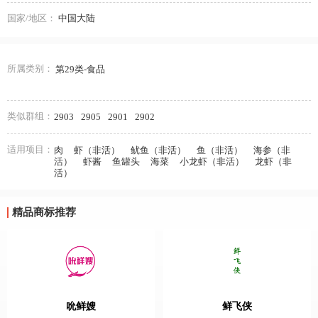
国家/地区：
中国大陆
所属类别：
第29类-食品
类似群组：
2903
2905
2901
2902
适用项目：
肉
虾（非活）
鱿鱼（非活）
鱼（非活）
海参（非
活）
虾酱
鱼罐头
海菜
小龙虾（非活）
龙虾（非
活）
精品商标推荐
吮鲜嫂
鲜飞侠