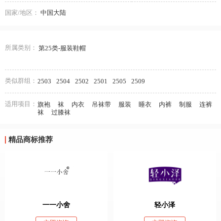
国家/地区：
中国大陆
所属类别：
第25类-服装鞋帽
类似群组：
2503
2504
2502
2501
2505
2509
适用项目：
旗袍
袜
内衣
吊袜带
服装
睡衣
内裤
制服
连裤
袜
过膝袜
精品商标推荐
一一小舍
轻小泽