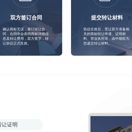
双方签订合同
提交转让材料
确认商标无误，签订转让合
协议生效后，受让双方准备相
同，合同中会表明商标详细信
关的商标转让申请、证明材
息及转让费用，双方签字，转
料、营业执照等，由中细软为
让协议正式生效。
您递交转让材料。
转让证明