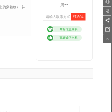

周**
上的穿着物)
袜

打给我


商标信息真实
商标诚信交易
