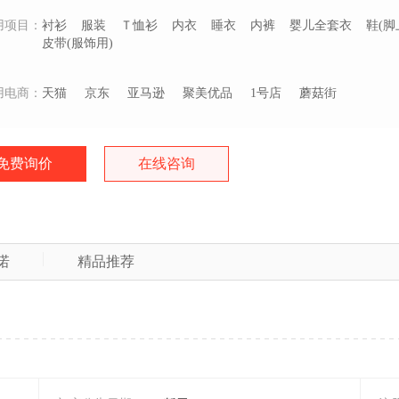
用项目：
衬衫
服装
Ｔ恤衫
内衣
睡衣
内裤
婴儿全套衣
鞋(脚
皮带(服饰用)
用电商：
天猫
京东
亚马逊
聚美优品
1号店
蘑菇街
免费询价
在线咨询
诺
精品推荐