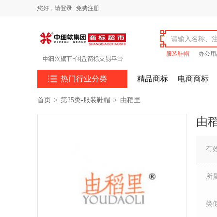
您好，
请登录
免费注册
服装鞋帽
办公用

热门行业分类
精品商标
电商商标
首页
>
第25类-服装鞋帽
>
由稻里
由
有
所
类