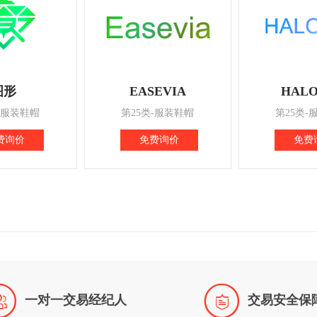
图形
EASEVIA
HALO
-服装鞋帽
第25类-服装鞋帽
第25类-
费询价
免费询价
免费


一对一交易经纪人
交易安全保