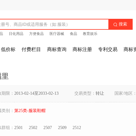
搜索

品
日化用品
方便食品
医疗器械
食品
教育娱乐
低价标
付费栏目
商标查询
商标注册
专利交易
商标
稻里
效期限：
2013-02-14至2033-02-13
交易类型：
转让
国家/地区
属类别：
第25类-服装鞋帽
似群组：
2501
2502
2507
2509
2512