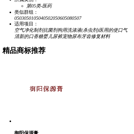
第05类-医药
类似群组：
0503
0501
0504
0502
0506
0508
0507
适用项目：
空气净化制剂
抗菌剂
狗用洗涤液(杀虫剂)
医用的使口气
清新的口香糖
婴儿尿裤
宠物尿布
牙齿修复材料
精品商标推荐
御阳保源膏