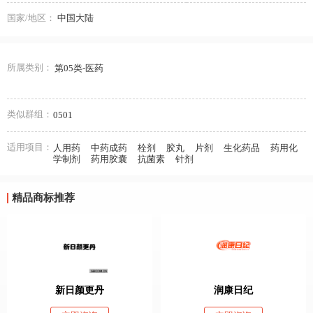
国家/地区：
中国大陆
所属类别：
第05类-医药
类似群组：
0501
适用项目：
人用药
中药成药
栓剂
胶丸
片剂
生化药品
药用化
学制剂
药用胶囊
抗菌素
针剂
精品商标推荐
新日颜更丹
润康日纪