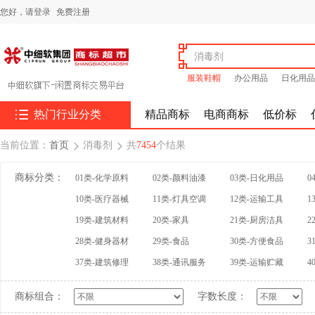
您好，
请登录
免费注册
服装鞋帽
办公用品
日化用品

热门行业分类
精品商标
电商商标
低价标
当前位置：
首页
消毒剂
共
7454
个结果


商标分类：
01类-化学原料
02类-颜料油漆
03类-日化用品
0
10类-医疗器械
11类-灯具空调
12类-运输工具
1
19类-建筑材料
20类-家具
21类-厨房洁具
2
28类-健身器材
29类-食品
30类-方便食品
3
37类-建筑修理
38类-通讯服务
39类-运输贮藏
4
商标组合：
字数长度：