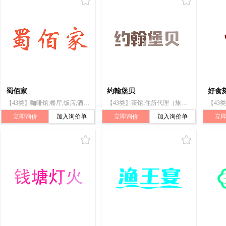
蜀佰家
约翰堡贝
好食
【43类】咖啡馆;餐厅;饭店;酒吧服务;旅馆;茶馆;提供野营场地设施;养老院;托儿所服务;动物寄养
【43类】茶馆;住所代理（旅馆、供膳寄宿处）;餐厅;外卖餐馆;自助餐馆;酒吧服务;咖啡馆;餐馆;快餐馆;饭店
立即询价
加入询价单
立即询价
加入询价单
立