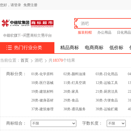
您好，
请登录
免费注册
服装鞋帽
办公用品
日化用品

热门行业分类
精品商标
电商商标
低价标
当前位置：
首页
酒吧
共
18370
个结果


商标分类：
01类-化学原料
02类-颜料油漆
03类-日化用品
0
10类-医疗器械
11类-灯具空调
12类-运输工具
1
19类-建筑材料
20类-家具
21类-厨房洁具
2
28类-健身器材
29类-食品
30类-方便食品
3
37类-建筑修理
38类-通讯服务
39类-运输贮藏
4
商标组合：
字数长度：