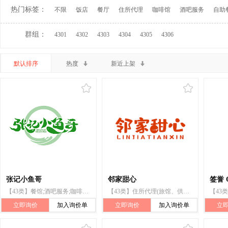
热门标签：
不限
饭店
餐厅
住所代理
咖啡馆
酒吧服务
自助
群组：
4301
4302
4303
4304
4305
4306
默认排序
热度
新近上架
张记小鱼哥
邻家甜心
签誉 
【43类】餐馆;酒吧服务;咖啡馆;餐厅;住所代理（旅馆、供膳寄宿处）;养老院;饭店;寄宿处;旅馆预订;汽车旅馆
【43类】住所代理(旅馆、供膳寄宿处);咖啡馆;自助餐厅;饭店;餐馆;酒吧服务;烹饪设备出租;流动饮食供应;茶馆
立即询价
加入询价单
立即询价
加入询价单
立