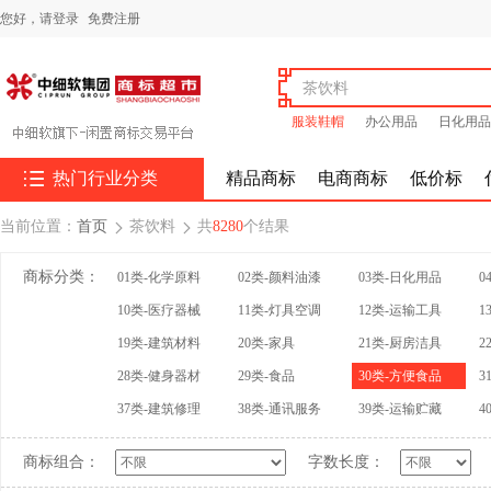
您好，
请登录
免费注册
服装鞋帽
办公用品
日化用品

热门行业分类
精品商标
电商商标
低价标
当前位置：
首页
茶饮料
共
8280
个结果


商标分类：
01类-化学原料
02类-颜料油漆
03类-日化用品
0
10类-医疗器械
11类-灯具空调
12类-运输工具
1
19类-建筑材料
20类-家具
21类-厨房洁具
2
28类-健身器材
29类-食品
30类-方便食品
3
37类-建筑修理
38类-通讯服务
39类-运输贮藏
4
商标组合：
字数长度：