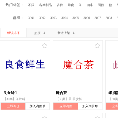
热门标签：
不限
谷类制品
谷粉
蜂蜜
茶
咖啡
面粉
糖
群组：
3001
3002
3003
3004
3005
3006
3007
3008
默认排序
热度
新近上架
良食鲜生
魔合茶
峨眉
【30类】茶饮料
【30类】茶;茶饮料
【30
立即询价
加入询价单
立即询价
加入询价单
立