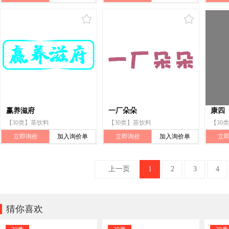
赢养滋府
一厂朵朵
康四
【30类】茶饮料
【30类】茶饮料
【30
立即询价
加入询价单
立即询价
加入询价单
立
上一页
1
2
3
4

猜你喜欢