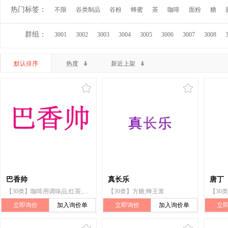
热门标签：
不限
谷类制品
谷粉
蜂蜜
茶
咖啡
面粉
糖
群组：
3001
3002
3003
3004
3005
3006
3007
3008
默认排序
热度
新近上架
巴香帅
真长乐
唐丁
【30类】咖啡用调味品;红茶;方糖;蜂蜜;冰糖燕窝;麦芽饼干;玉米片（碾碎的玉米粒）;藕粉;面条;调味品
【30类】方糖;蜂王浆
立即询价
加入询价单
立即询价
加入询价单
立