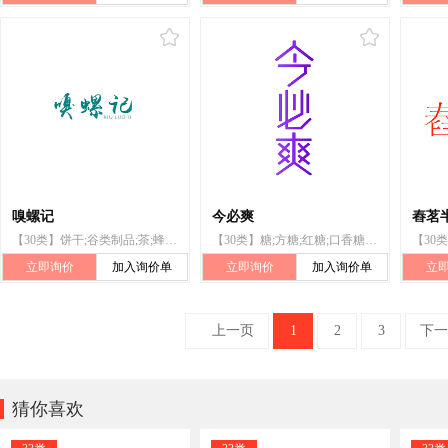
嗅螺记
今必爽
舂茗
【30类】饼干;谷类制品;茶;蜂蜜;寿司;咖啡;口香糖;玉米花;面条;方糖
【30类】糖;方糖;红糖;口香糖;糖果;甜食（糖果）;饼干;面粉;方便面;薄荷糖
立即询价
加入询价单
立即询价
加入询价单
立
上一页
1
2
3
下一

猜你喜欢