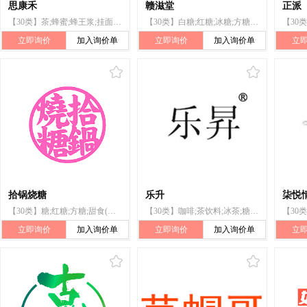
思康禾
赣滋堂
正派
【30类】茶;蜂蜜;蜂王浆;挂面;红糖;冰糖;白糖;方糖;米;面条
【30类】白糖;红糖;冰糖;方糖;食品用糖蜜;黄色糖浆;蜂蜜;蜂胶;蜂王浆;甜食（糖果）
立即询价
加入询价单
立即询价
加入询价单
立
拾锅烧糖
乐升
柒悦
【30类】糖;红糖;方糖;甜食(糖果);糖果;食品用糖蜜;黄色糖浆;蜂糕;藕粉;冰糕
【30类】咖啡;茶饮料;冰茶;糖;方糖;白糖;糖果;麦芽糖;皮糖;食品用糖蜜
立即询价
加入询价单
立即询价
加入询价单
立