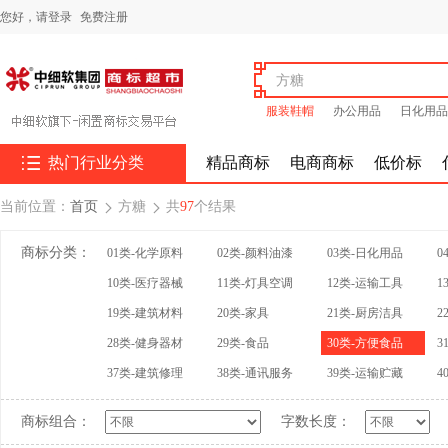
您好，
请登录
免费注册
服装鞋帽
办公用品
日化用品

热门行业分类
精品商标
电商商标
低价标
当前位置：
首页
方糖
共
97
个结果


商标分类：
01类-化学原料
02类-颜料油漆
03类-日化用品
0
10类-医疗器械
11类-灯具空调
12类-运输工具
1
19类-建筑材料
20类-家具
21类-厨房洁具
2
28类-健身器材
29类-食品
30类-方便食品
3
37类-建筑修理
38类-通讯服务
39类-运输贮藏
4
商标组合：
字数长度：