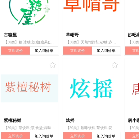
古糖屋
草帽哥
妙吧
【30类】糖;冰糖;软糖(糖果);麦芽糖;糖果;酥糖;巧克力;咖啡;方糖;果冻(糖果)
【30类】天然增甜剂;砂糖;赤砂糖;糖粉;原糖;细白砂糖;白糖;红糖;方糖
立即询价
加入询价单
立即询价
加入询价单
立
紫檀秘树
炫摇
唐小
【30类】茶饮料;茶;食盐;调味料;藏红花(佐料);食用芳香剂;红糖;方糖;白糖;糖
【30类】咖啡饮料;茶饮料;花茶;方糖;奶片(糖果);蛋糕;方便米饭;方便粉丝;魔芋粉
立即询价
加入询价单
立即询价
加入询价单
立