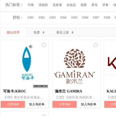
热门标签：
不限
洗面奶
洗发液
化妆品
面膜
香皂
牙膏
群组：
0301
0302
0303
0304
0305
0306
0307
0308
默认排序
热度
新近上架
可洛卡;KROC
迦米兰 GAMIRA
KAL
【3类】熏衣草香油;玫瑰油;香料;口红;皮肤增白霜;化妆品;防晒剂(化妆品);去斑霜;胭脂;眼影膏
【3类】洁肤乳液;洗面奶;香精油;茉莉油;玫瑰油;芳香剂(香精油);化妆品;美容面膜;皮肤增白霜;熏衣草香油
立即询价
加入询价单
立即询价
加入询价单
立