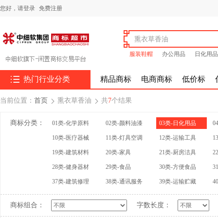
您好，
请登录
免费注册
服装鞋帽
办公用品
日化用品

热门行业分类
精品商标
电商商标
低价标
当前位置：
首页
熏衣草香油
共
7
个结果


商标分类：
01类-化学原料
02类-颜料油漆
03类-日化用品
0
10类-医疗器械
11类-灯具空调
12类-运输工具
1
19类-建筑材料
20类-家具
21类-厨房洁具
2
28类-健身器材
29类-食品
30类-方便食品
3
37类-建筑修理
38类-通讯服务
39类-运输贮藏
4
商标组合：
字数长度：