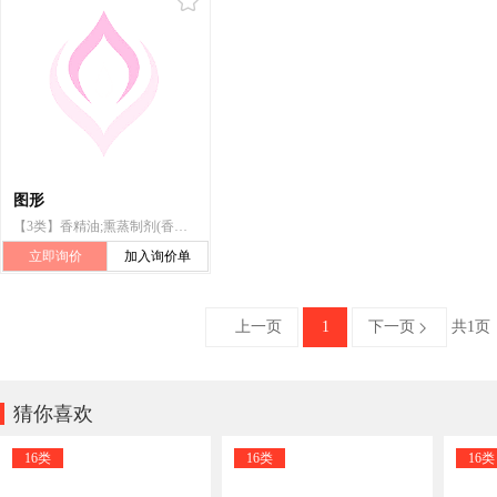
图形
【3类】香精油;熏蒸制剂(香料);芳香剂(香精油);芬芳袋(干花瓣与香料的混合物);洁肤乳液;浴盐;化妆品;花露水;月桂油;香草油;洗发液;护发素;洗面奶;安神用香精油;浴液;杏仁油;香柠檬油;化妆用油;柠檬香精油;茉莉油;熏衣草香油;玫瑰油;薄荷油(芳香油);桉叶油;芳香精油;熏衣草香水;带香味的水;化妆用油脂;动物用化妆品;宠物用香波
立即询价
加入询价单
上一页
1
下一页
共1页


猜你喜欢
16类
16类
16类