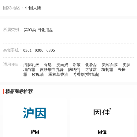
国家/地区：
中国大陆
所属类别：
第03类-日化用品
类似群组：
0301
0306
0305
适用项目：
洁肤乳液
香皂
洗面奶
浴液
化妆品
美容面膜
皮肤
增白霜
皮肤增白乳膏
防晒剂
防皱霜
粉刺霜
去斑
霜
玫瑰油
熏衣草香油
芳香剂(香精油)
精品商标推荐
沪因
因佳