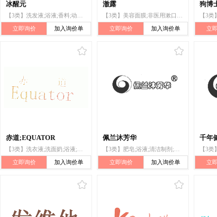
冰醒元
澈露
狗博士
【3类】洗发液;浴液;香料;动物用化妆品;口气清新喷雾;牙膏;洗衣剂;去污剂;化妆品;空气芳香剂;非医用漱口剂
【3类】美容面膜;非医用漱口剂;香;香精油;清洁制剂;洗衣剂;香水;宠物用沐浴露（不含药物的清洁制剂）;浴液;花露水
立即询价
加入询价单
立即询价
加入询价单
立
赤道;EQUATOR
佩兰沐芳华
千年
【3类】洗衣液;洗面奶;浴液;化妆品
【3类】肥皂;浴液;清洁制剂;研磨剂;化妆品
立即询价
加入询价单
立即询价
加入询价单
立