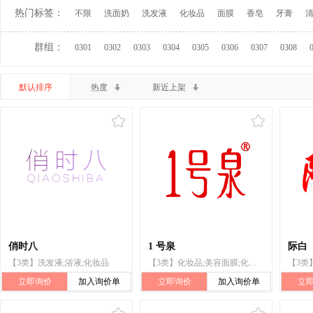
热门标签：
不限
洗面奶
洗发液
化妆品
面膜
香皂
牙膏
群组：
0301
0302
0303
0304
0305
0306
0307
0308
默认排序
热度
新近上架
俏时八
1 号泉
际白
【3类】洗发液;浴液;化妆品
【3类】化妆品;美容面膜;化妆棉;香水;洗发液;浴液;洗衣剂;清洁制剂;牙膏;鞋油
立即询价
加入询价单
立即询价
加入询价单
立