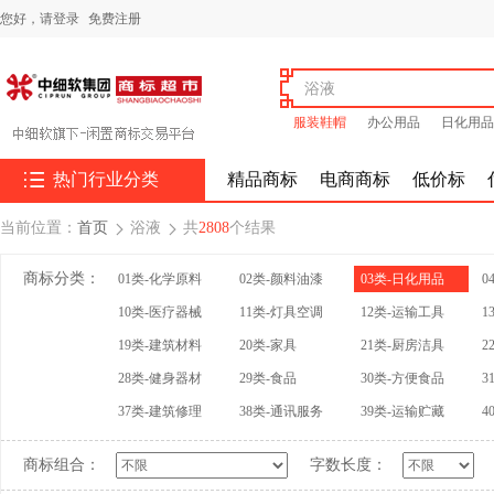
您好，
请登录
免费注册
服装鞋帽
办公用品
日化用品

热门行业分类
精品商标
电商商标
低价标
当前位置：
首页
浴液
共
2808
个结果


商标分类：
01类-化学原料
02类-颜料油漆
03类-日化用品
0
10类-医疗器械
11类-灯具空调
12类-运输工具
1
19类-建筑材料
20类-家具
21类-厨房洁具
2
28类-健身器材
29类-食品
30类-方便食品
3
37类-建筑修理
38类-通讯服务
39类-运输贮藏
4
商标组合：
字数长度：