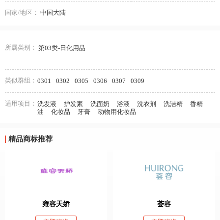
国家/地区：
中国大陆
所属类别：
第03类-日化用品
类似群组：
0301
0302
0305
0306
0307
0309
适用项目：
洗发液
护发素
洗面奶
浴液
洗衣剂
洗洁精
香精
油
化妆品
牙膏
动物用化妆品
精品商标推荐
雍容天娇
荟容