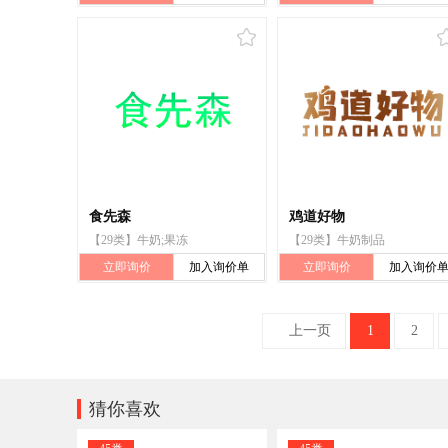
食先森
鸡道好物
【29类】牛奶;果冻
【29类】牛奶制品
立即询价
加入询价单
立即询价
加入询价
上一页
1
2

猜你喜欢