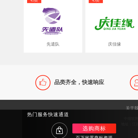
45类
45类
先遣队
庆佳缘

品类齐全，快速响应
关于
热门服务快速通道
中细软
地址：江苏
选购商标
百万闲置商标资源