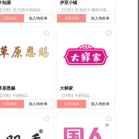
牛知源
伊亚小镇
【29类】蛋;牛奶;牛奶制品
【29类】肉;鱼肉干;腌制水果;腌制蔬菜;蛋;牛奶饮料(以牛奶为主);食用油脂;果冻;加工过的坚果;水果罐头
立即询价
加入询价单
立即询价
加入询价单
草原恩赐
大鲜家
【29类】牛奶制品
【29类】牛奶制品
立即询价
加入询价单
立即询价
加入询价单