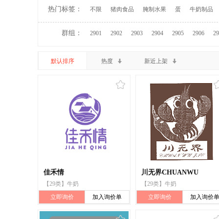
热门标签：
不限
猪肉食品
腌制水果
蛋
牛奶制品
群组：
2901
2902
2903
2904
2905
2906
29
默认排序
热度
新近上架
佳禾情
川无界CHUANWU
【29类】牛奶
【29类】牛奶
立即询价
加入询价单
立即询价
加入询价