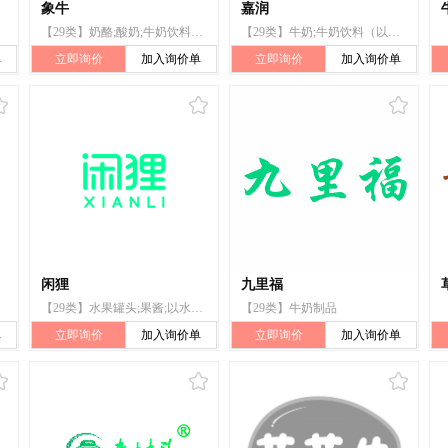
象牛
嘉润
【29类】奶酪;酸奶;牛奶饮料（以牛奶为主）;蛋白质牛奶;奶粉;加过调味品的牛奶;以奶为主的奶饮料;以牛奶为主的牛奶饮料;饮用酸奶;孕妇、哺乳期妇女食用奶粉;中老年人专用奶粉;酸奶制成的饮料;酸奶制饮料;酸乳;羊奶;发酵牛奶;食用油
【29类】牛奶;牛奶饮料（以牛奶为主）;奶茶（以奶为主）;豆浆;花生浆;食用油;果冻;加工过的坚果;可可牛奶（以奶为主）;以椰浆为主的饮料
单
立即询价
加入询价单
立即询价
加入询价单
闲狸
九里福
【29类】水果罐头;果酱;以水果为主的零食小吃;加工过的水果;牛奶;牛奶饮料(以牛奶为主);加工过的坚果;已调味的坚果;以果蔬为主的零食小吃;加工过的槟榔
【29类】牛奶制品
单
立即询价
加入询价单
立即询价
加入询价单