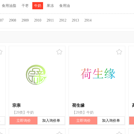
食用油脂
干枣
牛奶
果冻
食用油
07
2908
2909
2910
2911
2912
2913
2914
宗亲
荷生缘
【29类】牛奶
【29类】牛奶
单
立即询价
加入询价单
立即询价
加入询价单