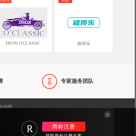
42类/45
45类
类
DEON O'CLASSIC
租得乐

障
专家服务团队
站地图
001886号
696-518
商标注册
获取商标注册方案