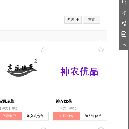


多选
重置




高源瑞草
神农优品
【29类】牛奶
【29类】牛奶
立即询价
加入询价单
立即询价
加入询价单