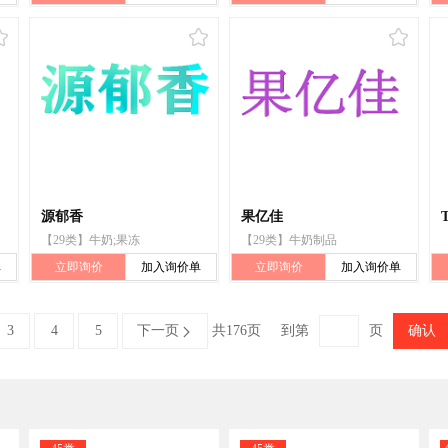
源郁香
果亿佳
【29类】牛奶;果冻
【29类】牛奶制品
单
立即询价
加入询价单
立即询价
加入询价单
3
4
5
下一页
共176页
到第
页
确认
