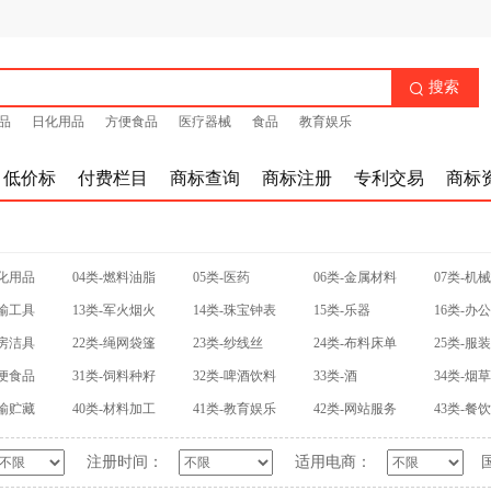
搜索

品
日化用品
方便食品
医疗器械
食品
教育娱乐
低价标
付费栏目
商标查询
商标注册
专利交易
商标
日化用品
04类-燃料油脂
05类-医药
06类-金属材料
07类-机
运输工具
13类-军火烟火
14类-珠宝钟表
15类-乐器
16类-办
厨房洁具
22类-绳网袋篷
23类-纱线丝
24类-布料床单
25类-服
方便食品
31类-饲料种籽
32类-啤酒饮料
33类-酒
34类-烟
运输贮藏
40类-材料加工
41类-教育娱乐
42类-网站服务
43类-餐
注册时间：
适用电商：