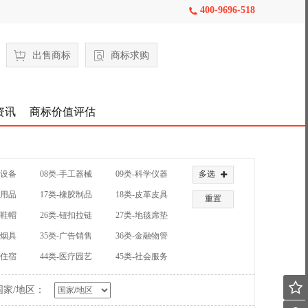
400-9696-518

出售商标
商标求购
资讯
商标价值评估
械设备
08类-手工器械
09类-科学仪器
多选

公用品
17类-橡胶制品
18类-皮革皮具
重置
装鞋帽
26类-钮扣拉链
27类-地毯席垫
草烟具
35类-广告销售
36类-金融物管
饮住宿
44类-医疗园艺
45类-社会服务

国家/地区：