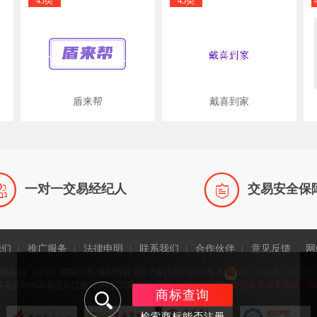
45类
45类
盾来帮
戴喜到家


一对一交易经纪人
交易安全保
我们
推广服务
法律申明
联系我们
合作伙伴
意见反馈
网
|
|
|
|
|
网络科技（江苏）有限公司 版权所有
苏ICP备2023054451号-2
京公网安备 11011102
省苏州市高新区长江路815号长江湾广场 传真：010-58143981
全国免费服务热线：400-9
商标查询
检索商标能否注册