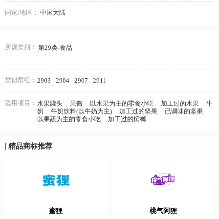
国家/地区：
中国大陆
所属类别：
第29类-食品
类似群组：
2903
2904
2907
2911
适用项目：
水果罐头
果酱
以水果为主的零食小吃
加工过的水果
牛
奶
牛奶饮料(以牛奶为主)
加工过的坚果
已调味的坚果
以果蔬为主的零食小吃
加工过的槟榔
精品商标推荐
蜜狸
桃气阿狸