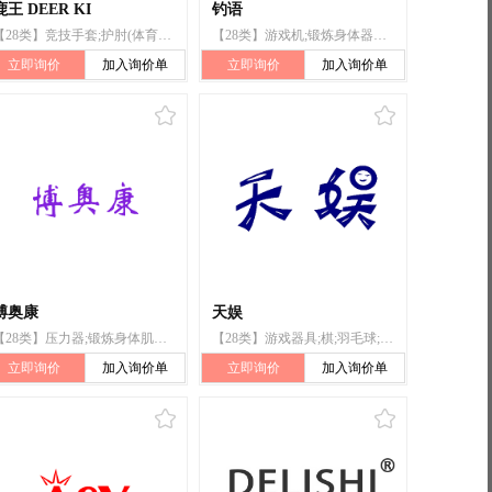
鹿王 DEER KI
钓语
【28类】竞技手套;护肘(体育用品);护膝(运动用品);护腰;护掌;护腿;护臂;运动腰带;护胸;护腕
【28类】游戏机;锻炼身体器械;体育活动器械;游戏器具;扑克牌;钓鱼用具;运动腰带;玩具;旱冰鞋;运动用球
立即询价
加入询价单
立即询价
加入询价单
博奥康
天娱
【28类】压力器;锻炼身体肌肉器械;锻炼身体器械;健胸器;健美器;运动腰带;游戏机;积木(玩具);麻将牌;台球
【28类】游戏器具;棋;羽毛球;锻炼身体器械;箭弓;体操器械;运动腰带;钓鱼用具;大积木;玩具
立即询价
加入询价单
立即询价
加入询价单