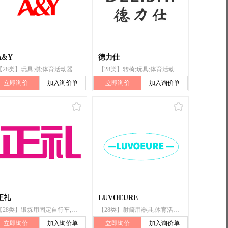
A&Y
德力仕
【28类】玩具;棋;体育活动器械;塑胶跑道;球拍;游戏器具;运动用球;锻炼身体器械;钓鱼用具;运动腰带
【28类】转椅;玩具;体育活动用球;锻炼身体器械;健身床;体育活动器械;护膝（体育用品）;护腰;运动腰带;护身
立即询价
加入询价单
立即询价
加入询价单
正礼
LUVOEURE
【28类】锻炼用固定自行车;锻炼身体器械;健身摇摆机;体育活动用球;体育活动器械;运动腰带;转椅;健美器;钓鱼用具;室内游戏玩具
【28类】射箭用器具;体育活动用球;玩具;钓鱼用具;冲浪板;游戏机;锻炼身体器械;圣诞树用装饰品（灯、蜡烛和糖果除外）;棋;运动腰带
立即询价
加入询价单
立即询价
加入询价单