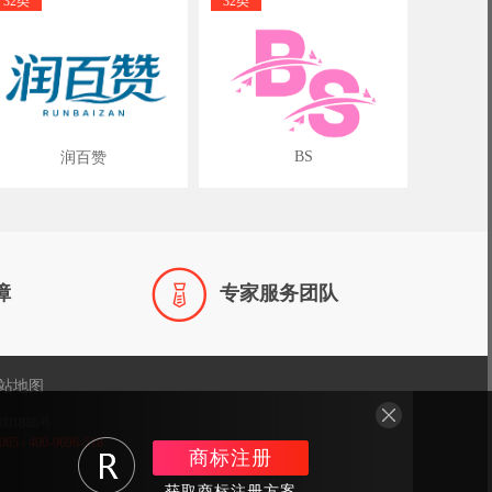
32类
32类
BS
润百赞

障
专家服务团队
站地图
001886号
/ 400-9696-518
商标注册
获取商标注册方案