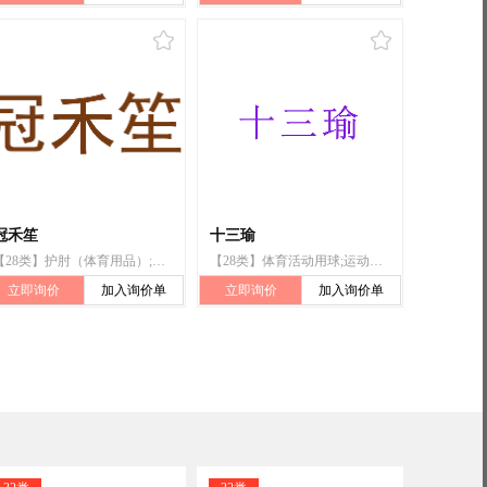
冠禾笙
十三瑜
【28类】护肘（体育用品）;护膝（体育用品）;保护垫（运动服部件）;运动用护腰;运动用护腿;运动用护臂;运动用护肚;运动腰带;运动用护胸;运动用护腕
【28类】体育活动用球;运动用球;锻炼身体器械;健身球;瑜伽带;瑜伽砖;保护垫（运动服部件）;运动腰带;钓鱼用具;玩具
立即询价
加入询价单
立即询价
加入询价单