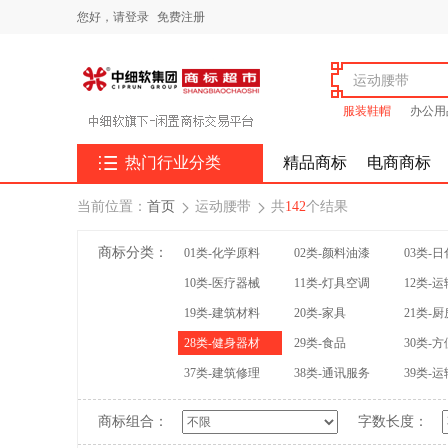
您好，
请登录
免费注册
服装鞋帽
办公用

热门行业分类
精品商标
电商商标
当前位置：
首页
运动腰带
共
142
个结果


商标分类：
01类-化学原料
02类-颜料油漆
03类-
10类-医疗器械
11类-灯具空调
12类-
19类-建筑材料
20类-家具
21类-
28类-健身器材
29类-食品
30类-
37类-建筑修理
38类-通讯服务
39类-
商标组合：
字数长度：