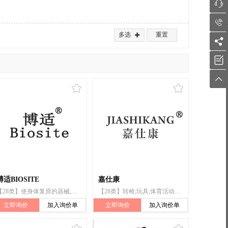


多选
重置




博适BIOSITE
嘉仕康
【28类】使身体复原的器械;护肘（体育用品）;护腰;护膝（体育用品）;护臂;运动腰带;护腕;护胸;护肚;护腿
【28类】转椅;玩具;体育活动用球;锻炼身体器械;健身床;体操器械;保护垫（运动服部件）;护腰;运动腰带;护身
立即询价
加入询价单
立即询价
加入询价单