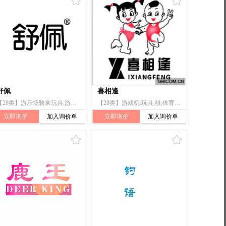
舒佩
喜相逢
【28类】游乐场骑乘玩具;游戏机;玩具娃娃;玩具;长毛绒玩具;体育活动器械;护腰;运动腰带;护身;护腕
【28类】游戏机;玩具;棋;体育活动用球;运动用拍;锻炼身体器械;体育活动器械;溜冰鞋;钓鱼用具;运动腰带
立即询价
加入询价单
立即询价
加入询价单