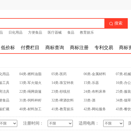
搜索

品
日化用品
方便食品
医疗器械
食品
教育娱乐
低价标
付费栏目
商标查询
商标注册
专利交易
商标
日化用品
04类-燃料油脂
05类-医药
06类-金属材料
07类-机
运输工具
13类-军火烟火
14类-珠宝钟表
15类-乐器
16类-办
厨房洁具
22类-绳网袋篷
23类-纱线丝
24类-布料床单
25类-服
方便食品
31类-饲料种籽
32类-啤酒饮料
33类-酒
34类-烟
运输贮藏
40类-材料加工
41类-教育娱乐
42类-网站服务
43类-餐
注册时间：
适用电商：