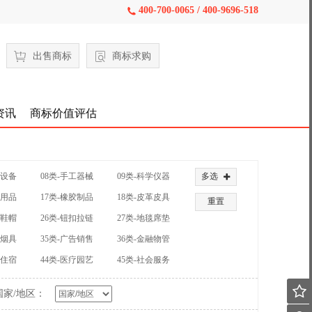
400-700-0065 / 400-9696-518

出售商标
商标求购
资讯
商标价值评估
械设备
08类-手工器械
09类-科学仪器
多选

公用品
17类-橡胶制品
18类-皮革皮具
重置
装鞋帽
26类-钮扣拉链
27类-地毯席垫
草烟具
35类-广告销售
36类-金融物管
饮住宿
44类-医疗园艺
45类-社会服务

国家/地区：