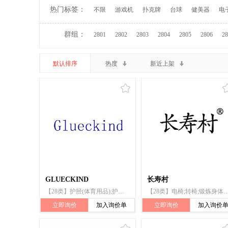
热门标签：
不限
游戏机
扑克牌
台球
健美器
电
群组：
2801
2802
2803
2804
2805
2806
28
默认排序
热度
新近上架
GLUECKIND
长寿村
【28类】护胫(体育用品);护肘(体育用品);运动腰带;积木(玩具)
【28类】电椅;转椅;锻炼身体器械;健身球;健身床;运
立即询价
加入询价单
立即询价
加入询价