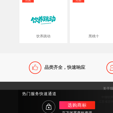
32类
32类
饮养跳动
黑桃十

品类齐全，快速响应
关于
热门服务快速通道
中细软
地址：江苏省苏州市
选购商标
百万闲置商标资源