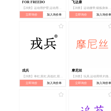
FOR FREEDO
飞达康
【28类】运动用护臂;运动用护腿;运动用护腕;瑜伽健身球;哑铃;跳绳;运动用吸汗带;瑜伽带;瑜伽砖;运动腰带
【28类】运动腰带;锻炼身体器械;游戏器具;玩具;钓鱼用具;运动用球;运动用护腕;轮滑鞋;棋;体育活动器械
立即询价
加入询价单
立即询价
加入询价
戎兵
摩尼丝
【28类】单杠;双杠;高低杠;双环;沙袋;运动腰带;护胸;登山套具;蹦床;保护垫(运动服部件)
【28类】玩具;运动用球;钓鱼竿;体育活动器械;锻炼身体器械;游戏器具;棋;健
立即询价
加入询价单
立即询价
加入询价