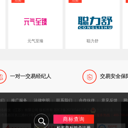
32类
32类
元气至臻
聪力舒


一对一交易经纪人
交易安全保
我们
推广服务
法律申明
联系我们
合作伙伴
意见反馈
网
|
|
|
|
|
网络科技（江苏）有限公司 版权所有
苏ICP备2023054451号-2
京公网安备 11011102
高新区长江路815号长江湾广场 传真：010-58143981
全国免费服务热线：400-700-0065 
商标查询
检索商标能否注册