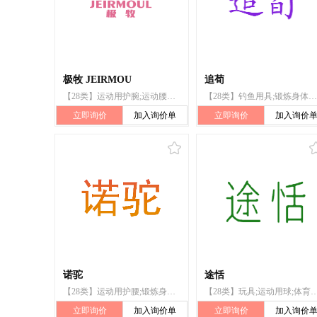
极牧 JEIRMOU
追荀
【28类】运动用护腕;运动腰带;竞技手套;钓鱼用具;体育活动器械;锻炼身体器械;运动用球;棋;玩具;游戏器具
【28类】钓鱼用具;锻炼身体器械;游戏器具;钓鱼钩;运动用球;滑雪板;玩具;棋;靶;运动腰带
立即询价
加入询价单
立即询价
加入询价
诺驼
途恬
【28类】运动用护腰;锻炼身体器械;护肘（体育用品）;运动腰带;保护垫（运动服部件）;运动用护腿;下体弹力护身（体育用品）;护胫（体育用品）;护膝（体育用品）;运动用护腕
【28类】玩具;运动用球;体育活动器械;游泳池（娱乐用品）;圣诞树用装饰品（照明用物品和糖果除外）;扑克牌;锻炼身体器械;
立即询价
加入询价单
立即询价
加入询价