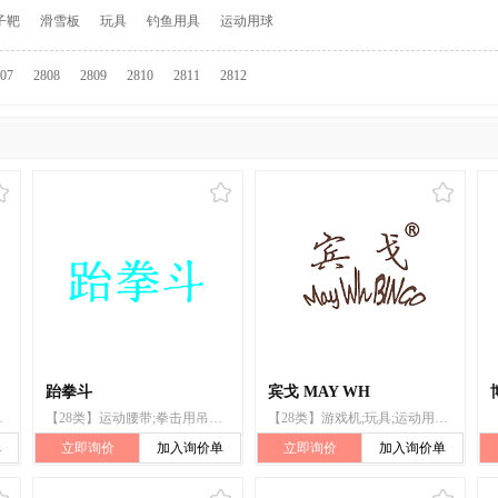
子靶
滑雪板
玩具
钓鱼用具
运动用球
07
2808
2809
2810
2811
2812
跆拳斗
宾戈 MAY WH
动腰带;护腕;护胸
【28类】运动腰带;拳击用吊袋;运动负重用沙袋;纸牌;棋;游戏器具;保护垫（运动服部件）;玩具;智能玩具;游戏机
【28类】游戏机;玩具;运动用球;运动腰带;人造钓鱼饵;钓鱼竿;钓鱼用抄网;钓鱼钩;钓鱼用具;钓鱼线
单
立即询价
加入询价单
立即询价
加入询价单