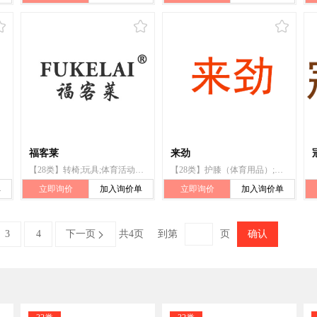
福客莱
来劲
【28类】转椅;玩具;体育活动用球;锻炼身体器械;健身床;体育活动器械;保护垫（运动服部件）;护腰;运动腰带;护身
【28类】护膝（体育用品）;运动用护腰;运动用护臂;运动用护肚;运动腰带;运动用护胸;运动用护腕;滑板运动用护臂;跆拳道腹部保护物
单
立即询价
加入询价单
立即询价
加入询价单
3
4
下一页
共4页
到第
页
确认
