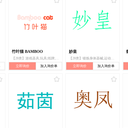
竹叶猫 BAMBOO
妙皇
【28类】游戏器具;玩具;纸牌;体育活动用球;锻炼身体器械;体育活动器械;护腰;运动腰带;护腕;钓鱼用具
【28类】锻炼身体器械;运动腰带;圣诞树用小铃;钓鱼用具;体育活动器械;玩具;棋;运动用球;握力器;拉力器
单
立即询价
加入询价单
立即询价
加入询价单