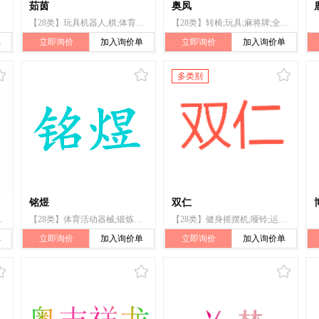
茹茵
奥凤
【28类】玩具机器人;棋;体育活动用球;运动腰带;体育活动器械;健美器;智能玩具;钓鱼用具;游戏器具;游戏机
【28类】转椅;玩具;麻将牌;全自动麻将桌（机）;投币启动式台球桌;健身床;靶;体育活动器械;运动腰带;钓鱼用具
单
立即询价
加入询价单
立即询价
加入询价单
多类别
铭煜
双仁
美器;运动腰带;运动用吸汗带
【28类】体育活动器械;锻炼身体器械;玩具;运动腰带;运动用球;运动用网;登山套具;吊绳;跳跃器;钓鱼用具
【28类】健身摇摆机;哑铃;运动腰带;健身球;锻炼身体器械;玩具;积木(玩具);玩具娃娃;玩具机器人;玩具手枪
单
立即询价
加入询价单
立即询价
加入询价单