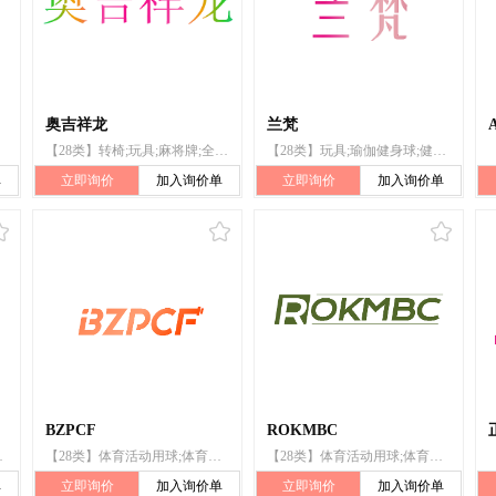
奥吉祥龙
兰梵
【28类】转椅;玩具;麻将牌;全自动麻将桌（机）;投币启动式台球桌;健身床;靶;体育活动器械;运动腰带;钓鱼用具
【28类】玩具;瑜伽健身球;健身球;健胸器;拉力器;体育活动器械;瑜伽带;瑜伽砖;运动用球;运动腰带
单
立即询价
加入询价单
立即询价
加入询价单
BZPCF
ROKMBC
运动绳（跳绳、拔河绳）;运动腰带;钓鱼用具
【28类】体育活动用球;体育活动器械;钓鱼用具;桌游器具;圣诞树用装饰品（灯、蜡烛和糖果除外）;玩具;游戏器具;游泳池（娱乐用品）;锻炼身体器械;运动腰带
【28类】体育活动用球;体育活动器械;钓鱼用具;桌游器具;圣诞树用装饰品（灯、蜡烛和糖果除外）;玩具;游戏器具;游泳池（娱乐用品）;锻炼身体器械;运动腰带
单
立即询价
加入询价单
立即询价
加入询价单