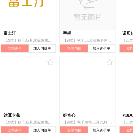
富士汀
宇桐
诺贝
【28类】秋千;玩具;国际象棋;体育活动用球;锻炼身体器械;箭弓;冲浪板;拳击手套
【28类】秋千;玩具;锻炼身体器械;射箭用器具;体育活动器械;钓鱼钩;人造钓鱼饵;钓鱼线;钓鱼竿;钓鱼用具
立即询价
加入询价单
立即询价
加入询价单
立
达瓦卡兹
好奇心
VBD
【28类】秋千;玩具;国际象棋;体育活动用球;锻炼身体器械;箭弓;冲浪板;拳击手套;钓鱼用具;钓鱼线
【28类】秋千;智能玩具;纸牌;运动球类;拉力器;雪橇;游泳池(娱乐用品);护面;圣诞树用烛台;钓具
立即询价
加入询价单
立即询价
加入询价单
立