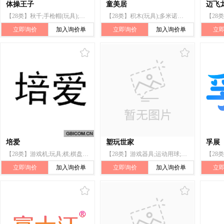
体操王子
童美居
迈飞
【28类】秋千;手枪帽(玩具);骰子;运动球类;压力器;靶;雪橇;游泳池(娱乐用);拳击手套;钓鱼用抄网
【28类】积木(玩具);多米诺骨牌;拼图玩具;圣诞树架;棋;滑梯(玩具);运动用球;室内游戏玩具;玩具小屋;秋千
立即询价
加入询价单
立即询价
加入询价单
立
培爱
塑玩世家
孚展
【28类】游戏机;玩具;棋;棋盘;纸牌;运动球类;锻炼身体器械;体育活动器械;旱冰鞋;秋千
【28类】游戏器具;运动用球;玩具;积木（玩具）;室内游戏玩具;冲浪板;秋千;摇摆木马;滑梯（玩具）;游泳池（娱乐用品）
立即询价
加入询价单
立即询价
加入询价单
立