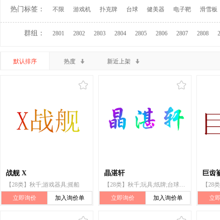
热门标签：
不限
游戏机
扑克牌
台球
健美器
电子靶
滑雪板
群组：
2801
2802
2803
2804
2805
2806
2807
2808
默认排序
热度
新近上架
战舰 X
晶湛轩
巨齿
【28类】秋千;游戏器具;摇船
【28类】秋千;玩具;纸牌;台球;压力器;箭弓;飞镖;击球手用手套（运动器件）;圣诞树架;钓鱼竿
立即询价
加入询价单
立即询价
加入询价单
立