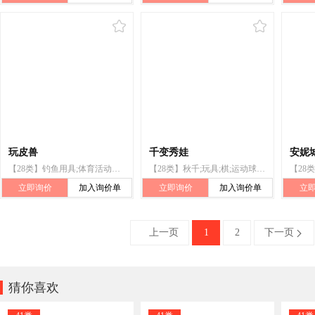
玩皮兽
千变秀娃
安妮城
【28类】钓鱼用具;体育活动器械;射箭用器具;运动用球;锻炼身体器械;骰子;玩具;游戏机;宠物用玩具;秋千
【28类】秋千;玩具;棋;运动球类;哑铃;跳板(运动器材);游泳池(娱乐用品);口哨;合成材料制圣诞树;钓具
立即询价
加入询价单
立即询价
加入询价单
立
上一页
1
2
下一页


猜你喜欢