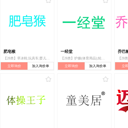
肥皂猴
一经堂
乔巴
【28类】旱冰鞋;玩具车;婴儿健身架;游戏用帐篷;遥控飞机（玩具）;智能玩具;玩具枪;秋千;玩具;积木
【28类】护膝(体育用品);轮滑鞋;护腕;秋千;玩具;棋;体育活动用球;哑铃;箭弓;合成材料制圣诞树
立即询价
加入询价单
立即询价
加入询价单
立