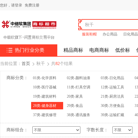
您好，
请登录
免费注册
服装鞋帽
办公用品
日化用品

热门行业分类
精品商标
电商商标
低价标
当前位置：
首页
秋千
共
82
个结果


商标分类：
01类-化学原料
02类-颜料油漆
03类-日化用品
0
10类-医疗器械
11类-灯具空调
12类-运输工具
1
19类-建筑材料
20类-家具
21类-厨房洁具
2
28类-健身器材
29类-食品
30类-方便食品
3
37类-建筑修理
38类-通讯服务
39类-运输贮藏
4
商标组合：
字数长度：