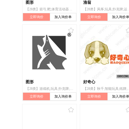
图形
渔翁
【28类】箭弓;靶;体育活动器械;锻炼身体肌肉器械;拉力器;护腿;钓鱼竿;拳击手套;吊绳;球拍
【28类】风筝;玩具;扑克牌;运动球类;拉力器
立即询价
加入询价单
立即询价
加入询价
图形
好奇心
【28类】游戏机;玩具;扑克牌;球拍;拉力器;箭弓;滑板;游泳圈;合成材料制圣诞树;钓鱼竿
【28类】秋千;智能玩具;纸牌;运动球类;拉力器;
立即询价
加入询价单
立即询价
加入询价