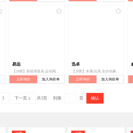
易远
迅卓
【28类】射箭用器具;运动绳（跳绳、拔河绳）;游泳圈;合成材料制圣诞树;钓鱼竿;木偶;运动用球;玩具;全自动麻将桌（机）;拉力器
【28类】木偶;玩具;全自动麻将桌（机）;运动用球;拉力器;射箭用器具;运动绳（跳绳、拔河绳）;游泳圈;合成材料制圣诞树;钓鱼竿
单
立即询价
加入询价单
立即询价
加入询价单
3
下一页
共3页
到第
页
确认
