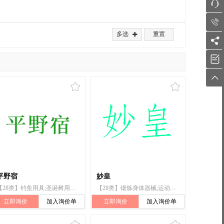


多选
重置




平野宿
妙皇
【28类】钓鱼用具;圣诞树用烛台;竞技手套;帆板;箭弓;拉力器;台球;骰子;玩具;游戏器具
【28类】锻炼身体器械;运动腰带;圣诞树用小铃;钓鱼用具;体育活动器械;玩具;棋;运动用球;握力器;拉力器
立即询价
加入询价单
立即询价
加入询价单