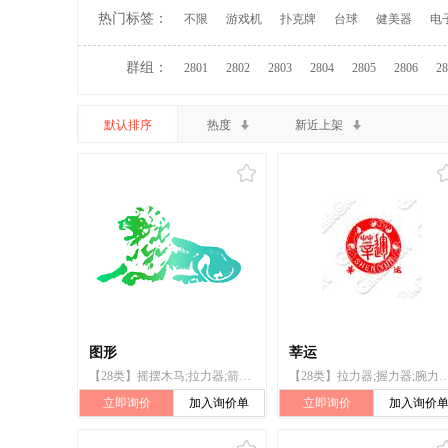
热门标签：
不限
游戏机
扑克牌
台球
健美器
电
群组：
2801
2802
2803
2804
2805
2806
28
默认排序
热度
新近上架
图形
莘运
【28类】摇摆木马;拉力器;箭弓;双杠;护膝(运动用品);球拍用吸汗带
【28类】拉力器;握力器;腕力器;压力器;哑铃;杠铃;健美
立即询价
加入询价单
立即询价
加入询价