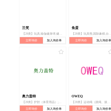
兰梵
鱼蛋
【28类】玩具;瑜伽健身球;健身球;健胸器;拉力器;体育活动器械;瑜伽带;瑜伽砖;运动用球;运动腰带
【28类】玩具熊;国际象棋;台球;游泳池（娱乐用品）;滑板;箭弓;摇摆木马
立即询价
加入询价单
立即询价
加入询价
奥力盖特
OWEQ
【28类】护肘（体育用品）;护膝（体育用品）;运动用护腰;运动用护腕;拉力器;健身球;瘦腰锻炼腰带;锻炼身体器械;体育活动器械;玩具
【28类】运动绳（跳绳、拔河绳）;拉力器;棋;电动游艺车;咬钩指示器（钓具）;圣诞树用装饰品（照明用物品和糖果除外）;拳击手套;玩具;玩具气球;运动球类球胆
立即询价
加入询价单
立即询价
加入询价