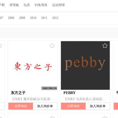
子靶
滑雪板
玩具
钓鱼用具
运动用球
07
2808
2809
2810
2811
2812
东方之子
PEBBY
器;运动球类;溜冰鞋
【28类】魔术器械;拉力器;射箭用器;游泳池(娱乐用);圣诞树用小铃;钓具
【28类】玩具机器人;游戏器具;压力器;拉力器;沙箱;钓鱼用具;电动游艺车;棋
单
立即询价
加入询价单
立即询价
加入询价单