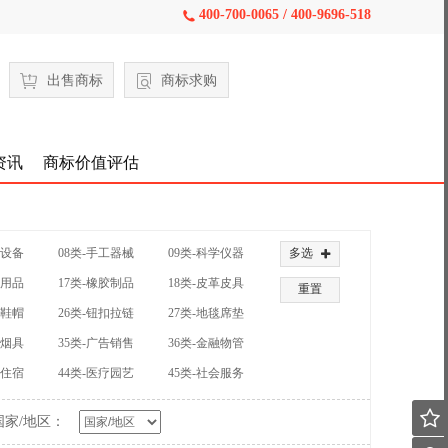
400-700-0065 / 400-9696-518

出售商标
商标求购
资讯
商标价值评估
械设备
08类-手工器械
09类-科学仪器
多选

公用品
17类-橡胶制品
18类-皮革皮具
重置
装鞋帽
26类-钮扣拉链
27类-地毯席垫
草烟具
35类-广告销售
36类-金融物管
饮住宿
44类-医疗园艺
45类-社会服务

国家/地区：