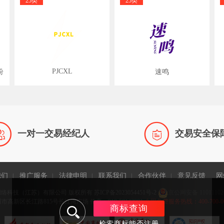
25类
25类
PJCXL
纷
速鸣


一对一交易经纪人
交易安全保
我们
推广服务
法律申明
联系我们
合作伙伴
意见反馈
网
|
|
|
|
|
网络科技（江苏）有限公司 版权所有
苏ICP备2023054451号-2
京公网安备 11011102
高新区长江路815号长江湾广场 传真：010-58143981
全国免费服务热线：400-700-0065 
商标查询
检索商标能否注册