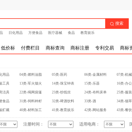
搜索

品
日化用品
方便食品
医疗器械
食品
教育娱乐
低价标
付费栏目
商标查询
商标注册
专利交易
商标
日化用品
04类-燃料油脂
05类-医药
06类-金属材料
07类-机
运输工具
13类-军火烟火
14类-珠宝钟表
15类-乐器
16类-办
厨房洁具
22类-绳网袋篷
23类-纱线丝
24类-布料床单
25类-服
方便食品
31类-饲料种籽
32类-啤酒饮料
33类-酒
34类-烟
运输贮藏
40类-材料加工
41类-教育娱乐
42类-网站服务
43类-餐
注册时间：
适用电商：