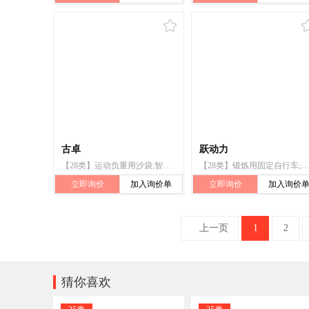
古卓
跃动力
【28类】运动负重用沙袋;智能玩具;哑铃;拉力器;玩具;锻炼身体器械;钓鱼用具;锻炼用固定自行车;蹦床;台球桌
【28类】锻炼用固定自行车;锻炼身体肌肉器械;锻炼身体器械;扩胸器（锻炼肌肉用）;锻炼用固定自行车滚轴;哑铃;握力器;拉力器;健身球;健身床
立即询价
加入询价单
立即询价
加入询价
上一页
1
2

猜你喜欢