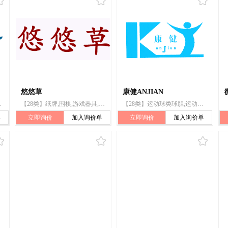
悠悠草
康健ANJIAN
器;拉力器;健身球;健美器
【28类】纸牌;围棋;游戏器具;智能玩具;羽毛球;拉力器;箭弓;体育活动器械;护膝(体育用品)
【28类】运动球类球胆;运动球类;拉力器;压力器;健美器;滑雪刀;拳击手套;溜冰鞋;双杠;体操台
单
立即询价
加入询价单
立即询价
加入询价单