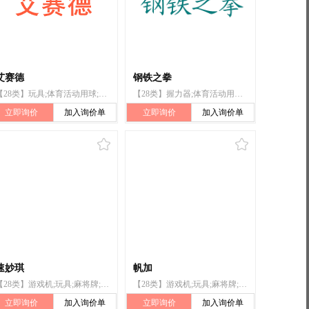
艾赛德
钢铁之拳
【28类】玩具;体育活动用球;握力器;拉力器;健身球;健身床;健身摇摆机（器）或运动摇摆机（器）;哑铃;锻炼用固定自行车;锻炼身体器械
【28类】握力器;体育活动用球;运动用护腕;运动用吸汗带;拉力器;拳击手套;竞技手套;护肘（体育用品）;护膝（体育用品）;举重用皮带（体育用品）
立即询价
加入询价单
立即询价
加入询价单
速妙琪
帆加
【28类】游戏机;玩具;麻将牌;体育活动用球;拉力器;滑雪板;可充气游泳池（娱乐用品）;击剑手套;圣诞树用小铃;钓鱼竿
【28类】游戏机;玩具;麻将牌;体育活动用球;拉力器;滑雪板;可充气游泳池（娱乐用品）;击剑手套;圣诞树用小铃;钓鱼竿
立即询价
加入询价单
立即询价
加入询价单