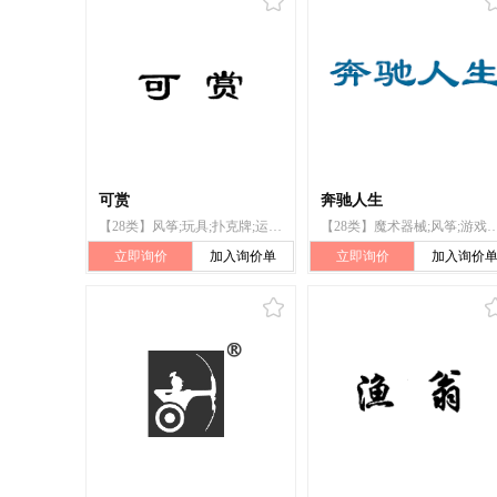
可赏
奔驰人生
【28类】风筝;玩具;扑克牌;运动球类;拉力器;滑雪刀;游泳池(娱乐用);浮板;圣诞树用烛台;钓鱼杆
【28类】魔术器械;风筝;游戏用筹码;游戏器具;游戏机;锻炼身体器械;握力
立即询价
加入询价单
立即询价
加入询价