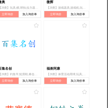
微奥
微辉
【28类】玩具;棋;球拍;拉力器;箭弓;钓鱼用具;游戏器具;游戏机;轮滑鞋;起跑器（体育运动用）
【28类】游戏器具;游戏机;玩具;棋;球拍;拉力器;箭弓;起跑器(体育运动用);轮滑鞋;钓鱼用具
立即询价
加入询价单
立即询价
加入询价单
百集名创
福兽阿康
【28类】钓鱼竿;轮滑鞋;拳击手套;拉力器;射箭用器具;体育活动器械;游戏器具;玩具;纸牌;台球
【28类】体育活动用球;玩具;积木（玩具）;游戏器具;玩具娃娃;玩具小屋;滑板车（玩具）;拼图玩具;棋;拉力器
立即询价
加入询价单
立即询价
加入询价单