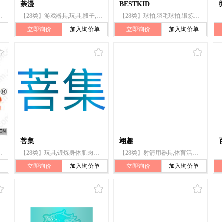
荼漫
BESTKID
;滑雪刀;游泳池(娱乐用);浮板;圣诞树用烛台
【28类】游戏器具;玩具;骰子;台球;拉力器;箭弓;帆板;竞技手套;圣诞树用烛台;钓鱼用具
【28类】球拍;羽毛球拍;锻炼身体肌肉器械;拉力器;玩具汽车;智能玩具;玩具;积木(玩具);婴儿健身架;音乐玩具
单
立即询价
加入询价单
立即询价
加入询价单
菩集
翊趣
雪橇;游泳池(娱乐用品);护面;圣诞树用烛台;钓具
【28类】玩具;锻炼身体肌肉器械;哑铃;象棋;围棋;握力器;压力器;拉力器;健身球;健美器
【28类】射箭用器具;体育活动用球;玩具;积木（玩具）;游戏器具;钓鱼用具;轮滑鞋;魔方;蹦床;棋;拉力器
单
立即询价
加入询价单
立即询价
加入询价单