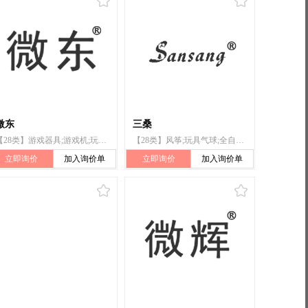
微东
三桑
【28类】游戏器具;游戏机;玩具;棋;球拍;拉力器;箭弓;起跑器(体育运动用);轮滑鞋;钓鱼用具
【28类】风筝;玩具气球;全自动麻将桌（机）;羽毛球拍;运动用球;拉力器;箭弓;运动绳（跳绳、拔河绳）;旱冰鞋;钓鱼竿
立即询价
加入询价单
立即询价
加入询价单