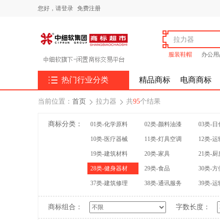
您好，
请登录
免费注册
服装鞋帽
办公用

热门行业分类
精品商标
电商商标
当前位置：
首页
拉力器
共
95
个结果


商标分类：
01类-化学原料
02类-颜料油漆
03类-
10类-医疗器械
11类-灯具空调
12类-
19类-建筑材料
20类-家具
21类-
28类-健身器材
29类-食品
30类-
37类-建筑修理
38类-通讯服务
39类-
商标组合：
字数长度：