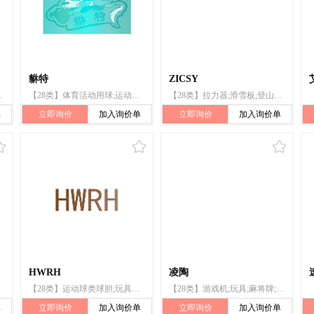
貅特
ZICSY
;拉力器;旱冰鞋;钓鱼用具
【28类】体育活动用球;运动用球;锻炼身体肌肉器械;锻炼身体器械;使身体复原的器械;扩胸器（锻炼肌肉用）;锻炼用扩胸器;握力器;压力器;拉力器
【28类】拉力器;滑雪板;登山套具;弹弓(体育用品);游泳池(娱乐用品);拳击手套;游泳脚蹼;护膝(体育用品);游泳浮力背心;运动用护腕
单
立即询价
加入询价单
立即询价
加入询价单
HWRH
凌陶
【28类】运动球类球胆;玩具气球;玩具;拳击手套;圣诞树用装饰品（照明用物品和糖果除外）;咬钩指示器（钓具）;电动游艺车;棋;拉力器;运动绳（跳绳、拔河绳）
【28类】游戏机;玩具;麻将牌;体育活动用球;拉力器;滑雪板;可充气游泳池(娱乐用品);击剑手套;圣诞树用小铃;钓鱼竿
单
立即询价
加入询价单
立即询价
加入询价单