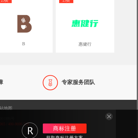
25类
25类
B
惠健行

障
专家服务团队
站地图
001886号
/ 400-9696-518
商标注册
获取商标注册方案