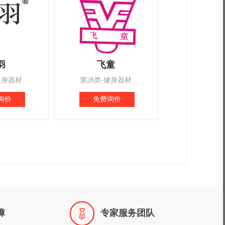
羽
飞童
健身器材
第28类-健身器材
询价
免费询价

障
专家服务团队