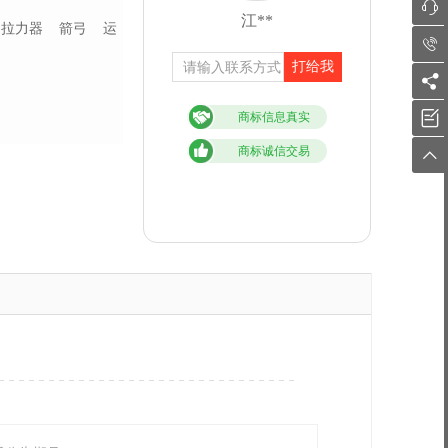

江**
拉力器
箭弓
运

打给我


商标信息真实
商标诚信交易
