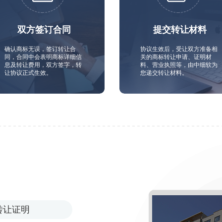
双方签订合同
提交转让材料
确认商标无误，签订转让合
协议生效后，受让双方准备相
同，合同中会表明商标详细信
关的商标转让申请、证明材
息及转让费用，双方签字，转
料、营业执照等，由中细软为
让协议正式生效。
您递交转让材料。
转让证明