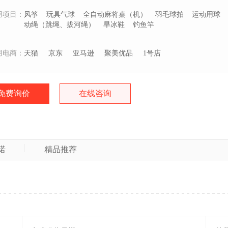
用项目：
风筝
玩具气球
全自动麻将桌（机）
羽毛球拍
运动用球
动绳（跳绳、拔河绳）
旱冰鞋
钓鱼竿
用电商：
天猫
京东
亚马逊
聚美优品
1号店
免费询价
在线咨询
诺
精品推荐