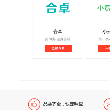
合卓
小
第28类-健身器材
第28类
免费询价
免

品类齐全，快速响应