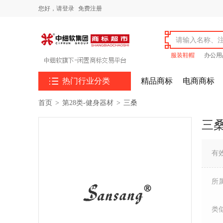
您好，
请登录
免费注册
服装鞋帽
办公用

热门行业分类
精品商标
电商商标
首页
>
第28类-健身器材
>
三桑
三
有
所
类