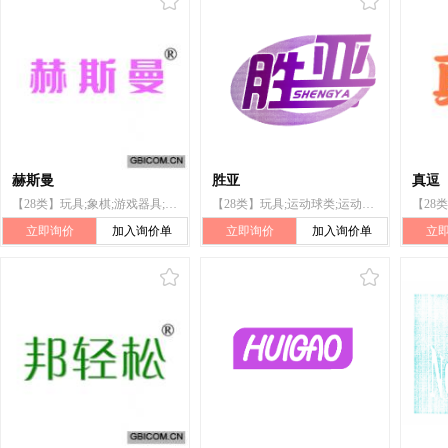
赫斯曼
胜亚
真逗
【28类】玩具;象棋;游戏器具;登山套具;护膝(运动用品);钓鱼竿;游戏机;球拍;锻炼身体器械;体育活动器械
【28类】玩具;运动球类;运动用拍;羽毛球;运动绳(跳绳、拔河绳);护膝(运动用品);旱冰鞋
立即询价
加入询价单
立即询价
加入询价单
立