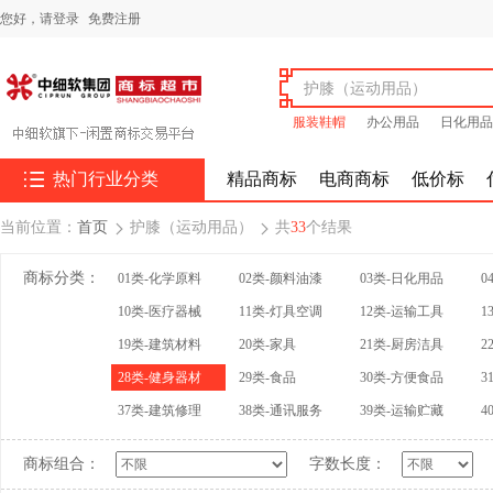
您好，
请登录
免费注册
服装鞋帽
办公用品
日化用品

热门行业分类
精品商标
电商商标
低价标
当前位置：
首页
护膝（运动用品）
共
33
个结果


商标分类：
01类-化学原料
02类-颜料油漆
03类-日化用品
0
10类-医疗器械
11类-灯具空调
12类-运输工具
1
19类-建筑材料
20类-家具
21类-厨房洁具
2
28类-健身器材
29类-食品
30类-方便食品
3
37类-建筑修理
38类-通讯服务
39类-运输贮藏
4
商标组合：
字数长度：