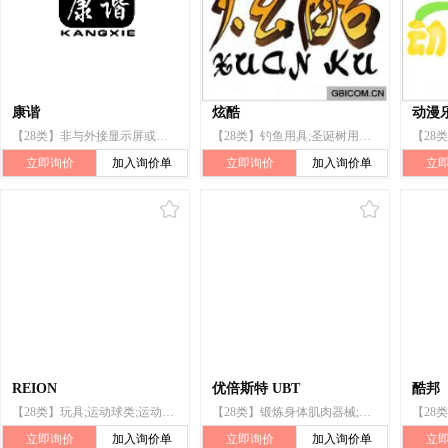
康谐
炫酷
动漫
【28类】非与外接显示屏或监视器连用的电子游戏机;玩具;运动球类;锻炼身体器械;射箭用器;体育活动器械;护膝(运动用品);护腕;钓具;全自动麻将桌(机)
【28类】钓鱼用具;圣诞树用装饰品(照明用物品和糖果除外);护膝(运动用品);体育活动器械;锻炼身体器械;运动用球;棋;玩具;电动游艺车;游戏机
立即询价
加入询价单
立即询价
加入询价单
立
REION
优倍斯特 UBT
酷邦
【28类】玩具;运动球类;运动用网;球拍;球及球拍专用袋;锻炼身体器械;竞技手套(运动器件);护膝(运动用品);钓具;球拍用吸汗带
【28类】锻炼身体肌肉器械;健美器;体育活动器械;护膝(运动用品);旱冰鞋;体育活动用球;扑克牌;玩具;风筝;滑板
立即询价
加入询价单
立即询价
加入询价单
立