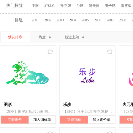
热门标签：
不限
游戏机
扑克牌
台球
健美器
电子靶
滑雪板
群组：
2801
2802
2803
2804
2805
2806
2807
2808
默认排序
热度
新近上架
图形
乐步
火元
【28类】摇摆木马;拉力器;箭弓;双杠;护膝(运动用品);球拍用吸汗带
【28类】秋千;玩具;扑克牌;护膝(运动用品);轮滑鞋;游泳池(娱乐用品);钓具
立即询价
加入询价单
立即询价
加入询价单
立