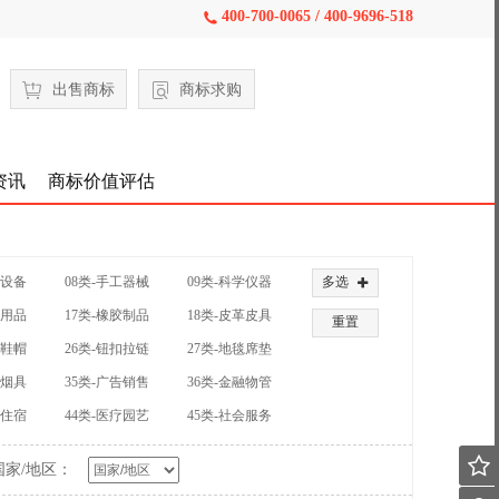
400-700-0065 / 400-9696-518

出售商标
商标求购
资讯
商标价值评估
械设备
08类-手工器械
09类-科学仪器
多选

公用品
17类-橡胶制品
18类-皮革皮具
重置
装鞋帽
26类-钮扣拉链
27类-地毯席垫
草烟具
35类-广告销售
36类-金融物管
饮住宿
44类-医疗园艺
45类-社会服务

国家/地区：