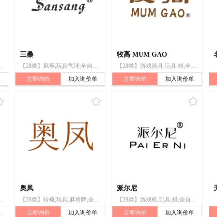
三桑
牧高 MUM GAO
锻炼身体器械;体育活动器械
【28类】风筝;玩具气球;全自动麻将桌（机）;羽毛球拍;运动用球;拉力器;箭弓;运动绳（跳绳、拔河绳）;旱冰鞋;钓鱼竿
【28类】游戏器具;玩具;棋;全自动麻将桌（机）;球拍;锻炼身体器械;体育活动器械;轮滑鞋;护胸;钓鱼用具
单
立即询价
加入询价单
立即询价
加入询价单
奥凤
派尔尼
;麻将牌;全自动麻将桌(机)
【28类】转椅;玩具;麻将牌;全自动麻将桌（机）;投币启动式台球桌;健身床;靶;体育活动器械;运动腰带;钓鱼用具
【28类】游戏机;玩具;棋;全自动麻将桌（机）;运动用球;锻炼身体器械;体育活动器械;轮滑鞋;钓鱼竿;钓鱼用具
单
立即询价
加入询价单
立即询价
加入询价单