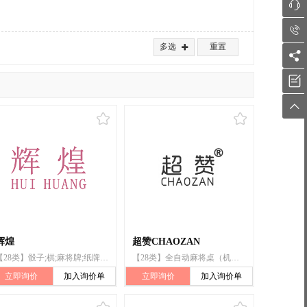


多选
重置




辉煌
超赞CHAOZAN
【28类】骰子;棋;麻将牌;纸牌;扑克牌;全自动麻将桌(机)
【28类】全自动麻将桌（机）;麻将牌;国际象棋;棋;骰子;棋盘类游戏器具
立即询价
加入询价单
立即询价
加入询价单