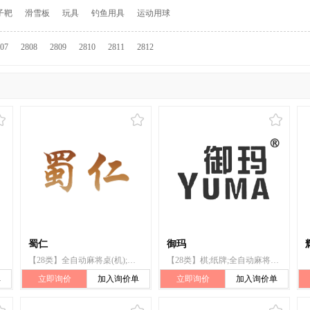
子靶
滑雪板
玩具
钓鱼用具
运动用球
07
2808
2809
2810
2811
2812
蜀仁
御玛
【28类】全自动麻将桌(机);棋;纸牌;扑克牌;骰子杯
【28类】棋;纸牌;全自动麻将桌(机);钓鱼用具
单
立即询价
加入询价单
立即询价
加入询价单