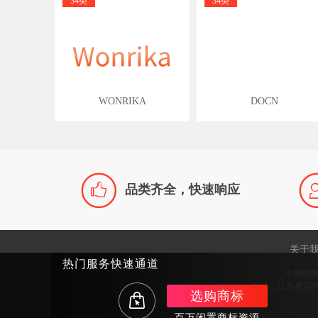
34类
34类
WONRIKA
DOCN

品类齐全，快速响应
关于
热门服务快速通道
中细软
地址：江苏省苏州市
选购商标
百万闲置商标资源