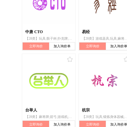
中唐 CTO
易经
【28类】玩具;骰子杯;扑克牌;纸牌;麻将牌;全自动麻将桌（机）;体育活动用球;钓鱼竿
【28类】游戏器具;玩具;麻将牌;骰子;纸牌;全自动麻将桌（机）;扑克牌;棋;
立即询价
加入询价单
立即询价
加入询价
台举人
杭宗
【28类】麻将牌;箭弓;游戏机;跑步机;钓鱼竿;滑雪板;宠物用玩具;轮滑鞋;台球杆;全自动麻将桌（机）
【28类】玩具;锻炼身体器械;体育活动器械;游戏器具;棋;智能玩具;游戏机;钓鱼竿
立即询价
加入询价单
立即询价
加入询价