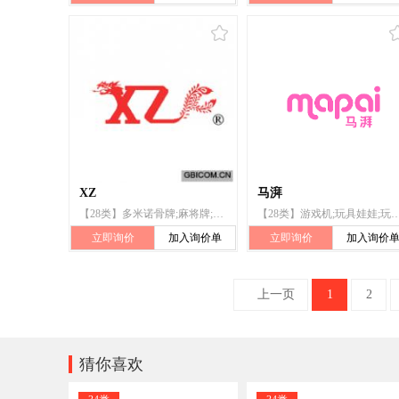
XZ
马湃
【28类】多米诺骨牌;麻将牌;扑克牌;棋;全自动麻将桌(机);国际象棋;棋类游戏;围棋;台球;哑铃
【28类】游戏机;玩具娃娃;玩具;纸牌;麻将牌;全自动麻将桌（机）;棋;锻炼身体
立即询价
加入询价单
立即询价
加入询价
上一页
1
2

猜你喜欢