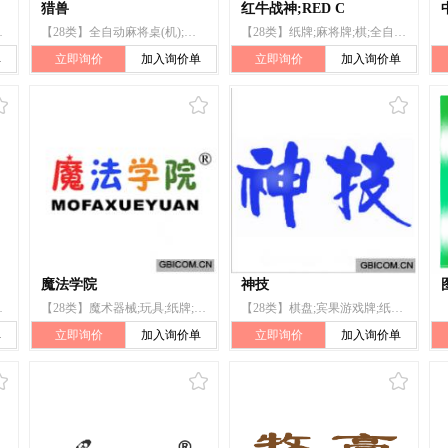
猎兽
红牛战神;RED C
活动器械;护身;轮滑鞋;钓具
【28类】全自动麻将桌(机);玩具望远镜;棋类游戏;围棋;象棋;麻将牌;运动球类;钓具
【28类】纸牌;麻将牌;棋;全自动麻将桌(机);玩具;运动球类;锻炼身体器械;体育活动器械;护膝(运动用品);钓具
单
立即询价
加入询价单
立即询价
加入询价单
魔法学院
神技
);游戏器具;护腕;钓鱼用具
【28类】魔术器械;玩具;纸牌;棋;全自动麻将桌(机);运动球类;球拍;游戏机;摇摆木马;木偶
【28类】棋盘;宾果游戏牌;纸牌;扑克牌;棋;全自动麻将桌(机);运动球类;球拍;箭弓;射箭用器
单
立即询价
加入询价单
立即询价
加入询价单