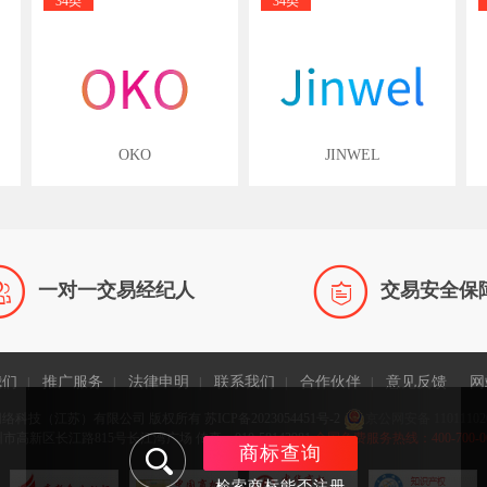
34类
34类
OKO
JINWEL


一对一交易经纪人
交易安全保
我们
推广服务
法律申明
联系我们
合作伙伴
意见反馈
网
|
|
|
|
|
网络科技（江苏）有限公司 版权所有
苏ICP备2023054451号-2
京公网安备 11011102
高新区长江路815号长江湾广场 传真：010-58143981
全国免费服务热线：400-700-0065 
商标查询
检索商标能否注册