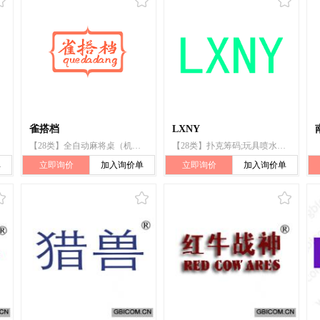
雀搭档
LXNY
【28类】全自动麻将桌（机）;游泳池（娱乐用品）;竞技手套;麻将牌;电动游艺车;玩具;钓鱼竿;纸牌;骰子;骰子杯
【28类】扑克筹码;玩具喷水枪;陀螺;全自动麻将桌（机）;足球;锻炼用滑轮;弩;接力棒;轮滑鞋;钓鱼铅坠
单
立即询价
加入询价单
立即询价
加入询价单