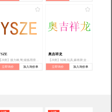
YSZE
奥吉祥龙
【28类】接力棒;弩;锻炼用滑轮;足球;全自动麻将桌（机）;陀螺;玩具喷水枪;扑克筹码;钓鱼铅坠;轮滑鞋
【28类】转椅;玩具;麻将牌;全自动麻将桌（机）;投币启动式台球桌;健身床;靶;体育活动器械;运动腰带;钓鱼用具
立即询价
加入询价单
立即询价
加入询价单