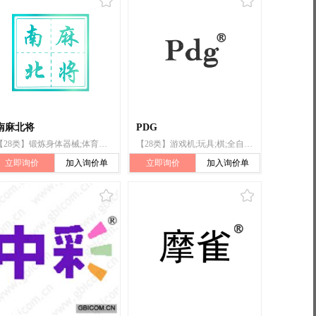
南麻北将
PDG
【28类】锻炼身体器械;体育活动用球;体育活动器械;游戏器具;棋;游戏机;麻将牌;全自动麻将桌（机）
【28类】游戏机;玩具;棋;全自动麻将桌（机）;运动用球;锻炼身体器械;体育活动器械;旱冰鞋;钓鱼竿;钓鱼用具
立即询价
加入询价单
立即询价
加入询价单