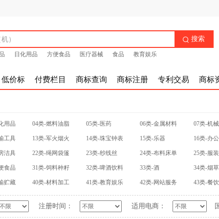
搜索

品
日化用品
方便食品
医疗器械
食品
教育娱乐
低价标
付费栏目
商标查询
商标注册
专利交易
商标
日化用品
04类-燃料油脂
05类-医药
06类-金属材料
07类-机
运输工具
13类-军火烟火
14类-珠宝钟表
15类-乐器
16类-办
厨房洁具
22类-绳网袋篷
23类-纱线丝
24类-布料床单
25类-服
方便食品
31类-饲料种籽
32类-啤酒饮料
33类-酒
34类-烟
运输贮藏
40类-材料加工
41类-教育娱乐
42类-网站服务
43类-餐
注册时间：
适用电商：