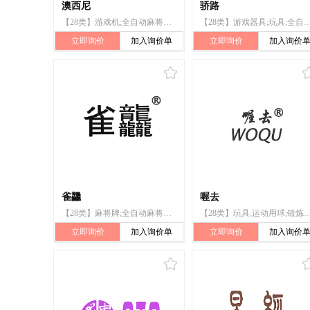
澳西尼
骄路
【28类】游戏机;全自动麻将桌（机）;棋;运动用球;锻炼身体器械;体育活动器械;旱冰鞋;钓鱼用具;钓鱼竿;玩具木
【28类】游戏器具;玩具;全自动麻将桌(机);球拍;体育活动用球;锻炼身体器械;体育
立即询价
加入询价单
立即询价
加入询价
雀龘
喔去
【28类】麻将牌;全自动麻将桌(机);纸牌;扑克牌;骰子;骰子杯;棋;游戏器具;棋盘游戏器具;宾果游戏牌
【28类】玩具;运动用球;锻炼身体器械;滑雪板;游戏机;电动游艺车;全自动麻将桌(机
立即询价
加入询价单
立即询价
加入询价