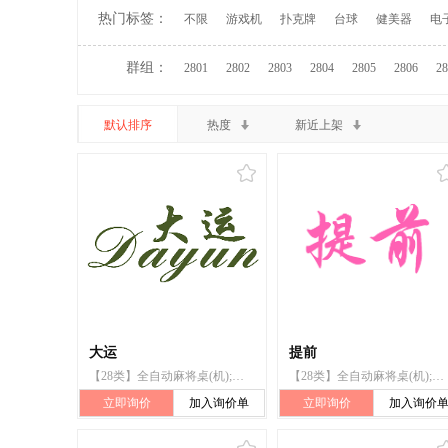
热门标签：
不限
游戏机
扑克牌
台球
健美器
电
群组：
2801
2802
2803
2804
2805
2806
28
默认排序
热度
新近上架
大运
提前
【28类】全自动麻将桌(机);麻将牌
【28类】全自动麻将桌(机);棋;纸牌;扑克牌;骰子杯
立即询价
加入询价单
立即询价
加入询价