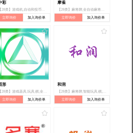
中彩
摩雀
【28类】游戏机;自动和投币启动的游戏机;轮盘赌用轮;玩具;智能玩具;骰子;麻将牌;全自动麻将桌(机)
【28类】麻将牌;全自动麻将桌(机);纸牌;扑克牌;骰子;骰子杯;棋;游戏器具;棋盘游戏器具;宾果游戏牌
立即询价
加入询价单
立即询价
加入询价单
图形
和润
【28类】游戏器具;玩具;棋;全自动麻将桌（机）;锻炼身体器械;射箭用器具;体操器械;轮滑鞋;钓鱼用具
【28类】麻将牌;智能玩具;棋;全自动麻将桌(机);游戏器具;游戏机;体育活动器械;锻炼身体器械
立即询价
加入询价单
立即询价
加入询价单