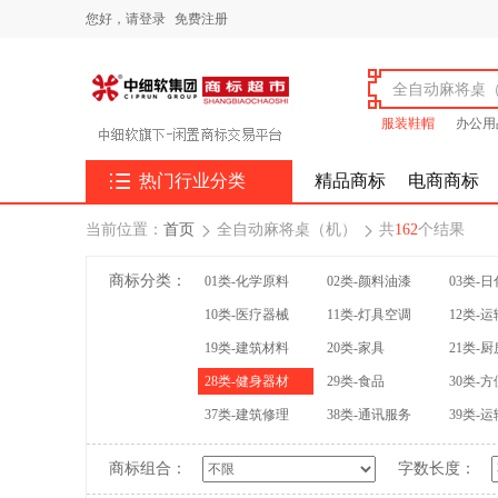
您好，
请登录
免费注册
服装鞋帽
办公用

热门行业分类
精品商标
电商商标
当前位置：
首页
全自动麻将桌（机）
共
162
个结果


商标分类：
01类-化学原料
02类-颜料油漆
03类-
10类-医疗器械
11类-灯具空调
12类-
19类-建筑材料
20类-家具
21类-
28类-健身器材
29类-食品
30类-
37类-建筑修理
38类-通讯服务
39类-
商标组合：
字数长度：