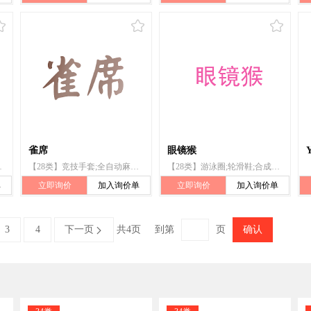
雀席
眼镜猴
器械;钓鱼用具;抽奖用刮刮卡
【28类】竞技手套;全自动麻将桌（机）;游泳池（娱乐用品）;电动游艺车;麻将牌;纸牌;骰子;玩具;骰子杯;钓鱼竿
【28类】游泳圈;轮滑鞋;合成材料制圣诞树;锻炼身体器械;全自动麻将桌(机);游戏机
单
立即询价
加入询价单
立即询价
加入询价单
3
4
下一页
共4页
到第
页
确认
