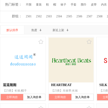
热门标签：
不限
童装
鞋
帽
袜子
手套
围巾
皮带
内衣
群组：
2501
2502
2503
2504
2505
2506
2507
2508
默认排序
热度
新近上架
逗逗闹闹
HEARTBEAT
SILK
【25类】长袜;帽子
【25类】吊袜带;长袜
立即询价
加入询价单
立即询价
加入询价单
立