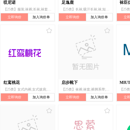
哎尼诺
足逸鹿
袜臣
【25类】服装;袜裤;长袜;袜套;袜;领带;吊袜带(长袜用);围巾;暖腿套;衣服吊带
【25类】长袜;吸汗长袜;袜;短袜;非电暖脚套;袜带;绑腿;袜套;服装;鞋
立即询价
加入询价单
立即询价
加入询价单
立
红鸾桃花
启步靴下
MIU
【25类】女式内裤;女式披肩;内裤;内衣;长袜;吸汗长袜;袜;裤子;手套(服装);围巾
【25类】袜裤;袜套;裤脚系带;长袜;吸汗长袜;袜;短袜;鞋垫;套鞋;鞋底
立即询价
加入询价单
立即询价
加入询价单
立