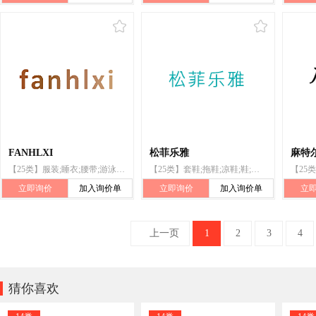
FANHLXI
松菲乐雅
麻特
【25类】服装;睡衣;腰带;游泳衣;披肩;鞋;跑鞋（带金属钉）;长袜
【25类】套鞋;拖鞋;凉鞋;鞋;运动鞋;运动靴;长袜;袜;短袜;帽子
立即询价
加入询价单
立即询价
加入询价单
立
上一页
1
2
3
4

猜你喜欢