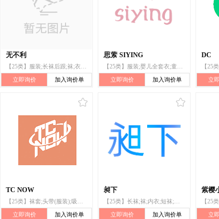
无不利
思萦 SIYING
DC
【25类】服装;长袜后跟;袜;衣领（衣服）;内衣;睡袍;体操鞋;拖鞋;运动鞋;长袜
【25类】服装;婴儿全套衣;童装;袜;长袜;袜套;袜裤;吸汗长袜;短袜;暖腿套
立即询价
加入询价单
立即询价
加入询价单
立
TC NOW
昶下
紫樱
【25类】袜套;头带(服装);吸汗袜;鞋(脚上的穿着物);长袜;长袜后跟;袜;短袜;足球鞋;足球靴
【25类】长袜;袜;内衣;短袜;服装;帽;围巾;鞋;连裤袜;过膝袜
立即询价
加入询价单
立即询价
加入询价单
立