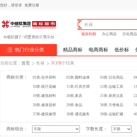
您好，
请登录
免费注册
服装鞋帽
办公用品
日化用品

热门行业分类
精品商标
电商商标
低价标
当前位置：
首页
长袜
共
378
个结果


商标分类：
01类-化学原料
02类-颜料油漆
03类-日化用品
0
10类-医疗器械
11类-灯具空调
12类-运输工具
1
19类-建筑材料
20类-家具
21类-厨房洁具
2
28类-健身器材
29类-食品
30类-方便食品
3
37类-建筑修理
38类-通讯服务
39类-运输贮藏
4
商标组合：
字数长度：