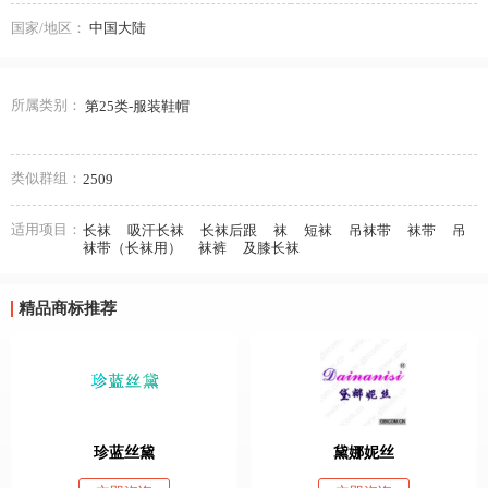
国家/地区：
中国大陆
所属类别：
第25类-服装鞋帽
类似群组：
2509
适用项目：
长袜
吸汗长袜
长袜后跟
袜
短袜
吊袜带
袜带
吊
袜带（长袜用）
袜裤
及膝长袜
精品商标推荐
珍蓝丝黛
黛娜妮丝