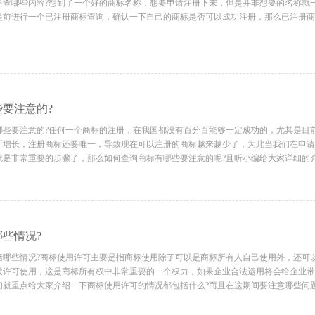
哪些内容?想到了一个好的商标名称，想要申请注册下来，但是并非想要的名称就
提前进行一个已注册商标查询，确认一下自己的商标是否可以成功注册，那么已注册商
要注意的?
要注意的?任何一个商标的注册，在我国都没有百分百能够一定成功的，尤其是目
断增长，注册商标还要唯一，导致现在可以注册的商标越来越少了，为此当我们在申请
就是非常重要的步骤了，那么如何查询商标有哪些要注意的呢?且听小编给大家详细的
些情况?
些情况?商标使用许可主要是指商标使用除了可以是商标所有人自己使用外，还可
被许可使用，这是商标所有权中非常重要的一个权力，如果企业合法运用将会给企业带
们就重点给大家介绍一下商标使用许可的情况都包括什么?而且在这期间要注意哪些问题