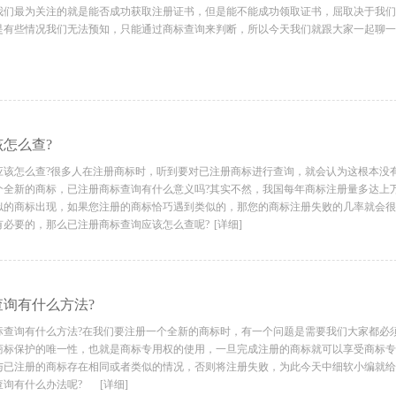
最为关注的就是能否成功获取注册证书，但是能不能成功领取证书，屈取决于我们
是有些情况我们无法预知，只能通过商标查询来判断，所以今天我们就跟大家一起聊一
怎么查?
怎么查?很多人在注册商标时，听到要对已注册商标进行查询，就会认为这根本没
全新的商标，已注册商标查询​有什么意义吗?其实不然，我国每年商标注册量多达上
似的商标出现，如果您注册的商标恰巧遇到类似的，那您的商标注册失败的几率就会很
有必要的，那么已注册商标查询应该怎么查呢?
[详细]
询有什么方法?
询有什么方法?在我们要注册一个全新的商标时，有一个问题是需要我们大家都必
商标保护的唯一性，也就是商标专用权的使用，一旦完成注册的商标就可以享受商标专
与已注册的商标存在相同或者类似的情况，否则将注册失败，为此今天中细软小编就给
查询有什么办法呢?
[详细]