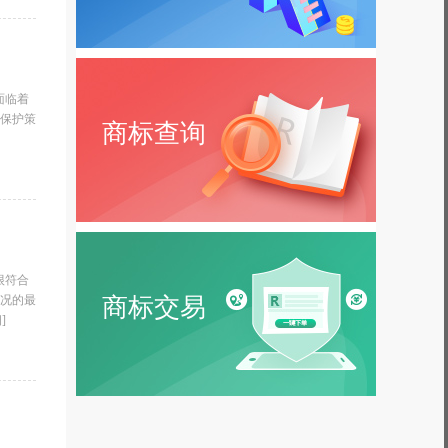
面临着
保护策
商标查询
很符合
况的最
商标交易
]