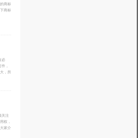
的商标
下商标
有必
万件，
大，所
须关注
用权，
大家介