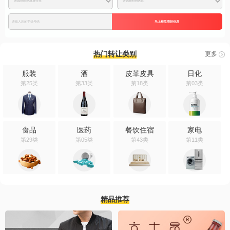
马上获取商标信息
热门转让类别
更多
服装
酒
皮革皮具
日化
第25类
第33类
第18类
第03类
食品
医药
餐饮住宿
家电
第29类
第05类
第43类
第11类
精品推荐