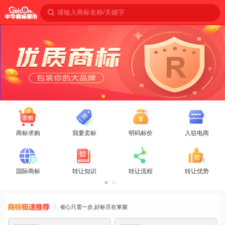
请输入商标名称/关键字
商标求购
我要卖标
明码标价
入驻电商
国际商标
转让知识
转让流程
转让优势
商标免费推
省心只需一步,好标尽在掌握
荐