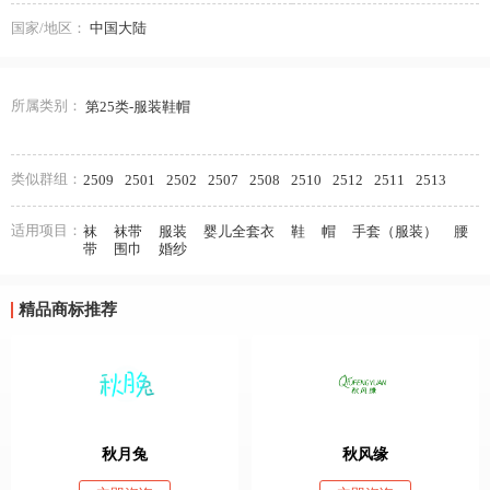
国家/地区：
中国大陆
所属类别：
第25类-服装鞋帽
类似群组：
2509
2501
2502
2507
2508
2510
2512
2511
2513
适用项目：
袜
袜带
服装
婴儿全套衣
鞋
帽
手套（服装）
腰
带
围巾
婚纱
精品商标推荐
秋月兔
秋风缘