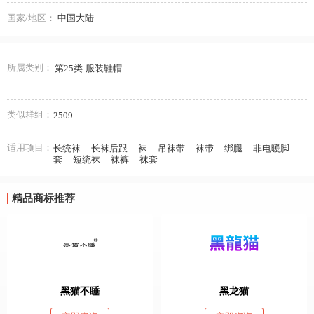
国家/地区：
中国大陆
所属类别：
第25类-服装鞋帽
类似群组：
2509
适用项目：
长统袜
长袜后跟
袜
吊袜带
袜带
绑腿
非电暖脚
套
短统袜
袜裤
袜套
精品商标推荐
黑猫不睡
黑龙猫