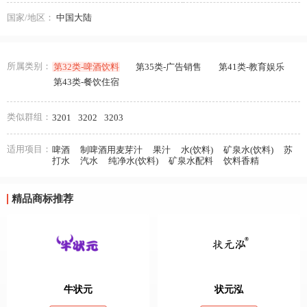
国家/地区：
中国大陆
所属类别：
第32类-啤酒饮料
第35类-广告销售
第41类-教育娱乐
第43类-餐饮住宿
类似群组：
3201
3202
3203
适用项目：
啤酒
制啤酒用麦芽汁
果汁
水(饮料)
矿泉水(饮料)
苏
打水
汽水
纯净水(饮料)
矿泉水配料
饮料香精
精品商标推荐
牛状元
状元泓