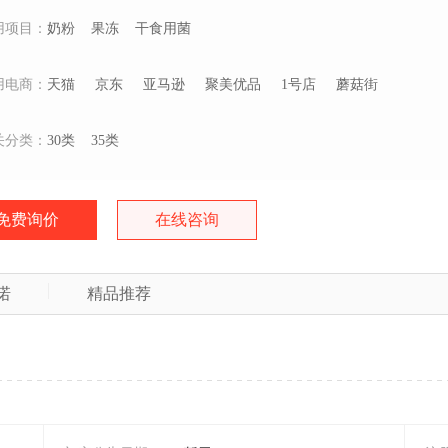
用项目：
奶粉
果冻
干食用菌
用电商：
天猫
京东
亚马逊
聚美优品
1号店
蘑菇街
关分类：
30类
35类
免费询价
在线咨询
诺
精品推荐