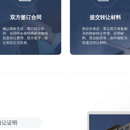
双方签订合同
提交转让材料
确认商标无误，签订转让合
协议生效后，受让双方准备相
同，合同中会表明商标详细信
关的商标转让申请、证明材
息及转让费用，双方签字，转
料、营业执照等，由中细软为
让协议正式生效。
您递交转让材料。
转让证明