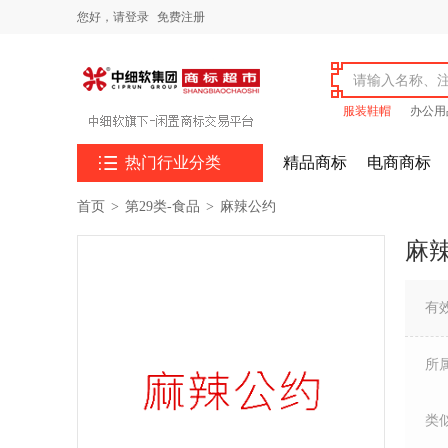
您好，
请登录
免费注册
服装鞋帽
办公用

热门行业分类
精品商标
电商商标
首页
>
第29类-食品
>
麻辣公约
麻
有
所
类