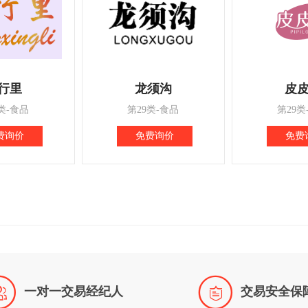
行里
龙须沟
皮
类-食品
第29类-食品
第29类
费询价
免费询价
免费


一对一交易经纪人
交易安全保