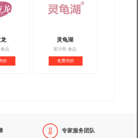
皮龙
灵龟湖
-食品
第29类-食品
询价
免费询价

障
专家服务团队