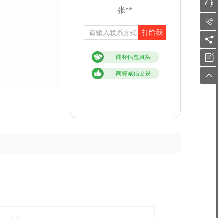

张**

打给我


商标信息真实
商标诚信交易
