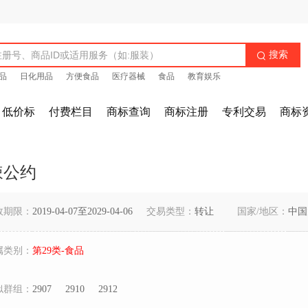
搜索

品
日化用品
方便食品
医疗器械
食品
教育娱乐
低价标
付费栏目
商标查询
商标注册
专利交易
商标
辣公约
效期限：
2019-04-07至2029-04-06
交易类型：
转让
国家/地区：
中国
属类别：
第29类-食品
似群组：
2907
2910
2912