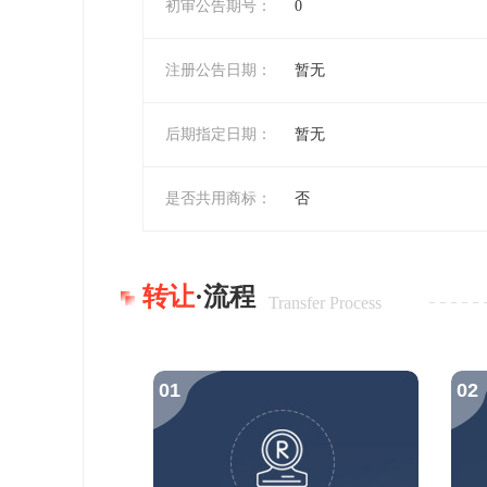
初审公告期号：
0
注册公告日期：
暂无
后期指定日期：
暂无
是否共用商标：
否
转让
·流程
Transfer Process