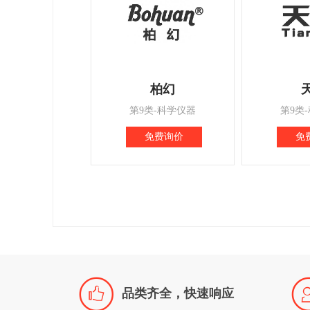
柏幻
第9类-科学仪器
第9类
免费询价
免

品类齐全，快速响应