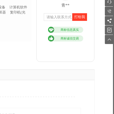

青**
设备
计算机软件

算器
复印机(光
打给我


商标信息真实
商标诚信交易
