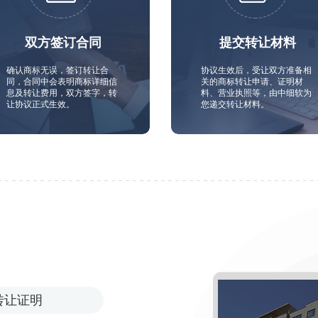
双方签订合同
提交转让材料
确认商标无误，签订转让合
协议生效后，受让双方准备相
同，合同中会表明商标详细信
关的商标转让申请、证明材
息及转让费用，双方签字，转
料、营业执照等，由中细软为
让协议正式生效。
您递交转让材料。
转让证明