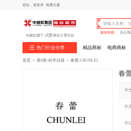
您好，
请登录
免费注册
服装鞋帽
办公用

热门行业分类
精品商标
电商商标
首页
>
第9类-科学仪器
>
春蕾;CHUNLEI
春蕾
有
所
类