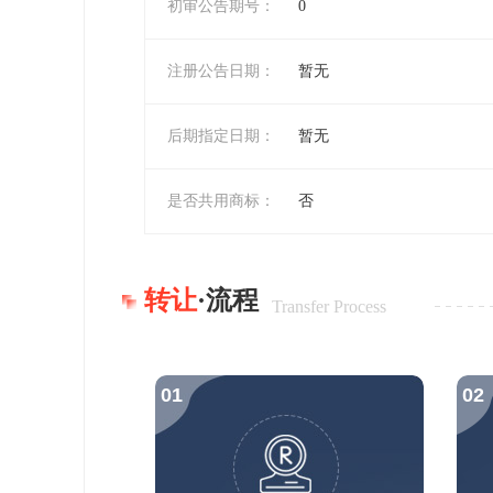
初审公告期号：
0
注册公告日期：
暂无
后期指定日期：
暂无
是否共用商标：
否
转让
·流程
Transfer Process