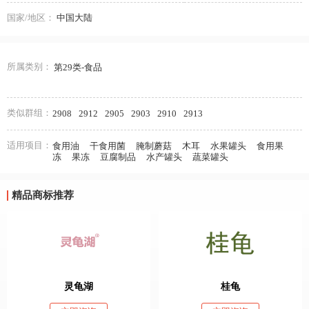
国家/地区：
中国大陆
所属类别：
第29类-食品
类似群组：
2908
2912
2905
2903
2910
2913
适用项目：
食用油
干食用菌
腌制蘑菇
木耳
水果罐头
食用果
冻
果冻
豆腐制品
水产罐头
蔬菜罐头
精品商标推荐
灵龟湖
桂龟