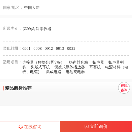
国家/地区：
中国大陆
所属类别：
第09类-科学仪器
类似群组：
0901
0908
0912
0913
0922
适用项目：
连接器（数据处理设备）
扬声器音箱
扬声器
扬声器喇
叭
头戴式耳机
便携式媒体播放器
耳塞机
电源材料（电
线、电缆）
集成电路
电池充电器
在线
精品商标推荐
咨询
立即询价
在线咨询