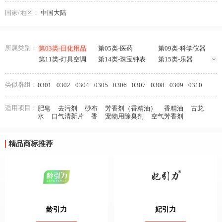
国家/地区：
中国大陆
所属类别：
第03类-日化用品
第05类-医药
第09类-科学仪器
第11类-灯具空调
第14类-珠宝钟表
第15类-乐器
第16类-办公用品
第18类-皮革皮具
第20类-家具
第24类-布料床单
第27类-地毯席垫
第28类-健身器材
类似群组：
0301
0302
0304
0305
0306
0307
0308
0309
0310
第32类-啤酒饮料
第37类-建筑修理
第39类-运输贮藏
第41类-教育娱乐
适用项目：
肥皂
去污剂
砂布
芳香剂（香精油）
香精油
古龙
水
口气清新片
香
宠物用除臭剂
空气芳香剂
精品商标推荐
龄引力
妃引力