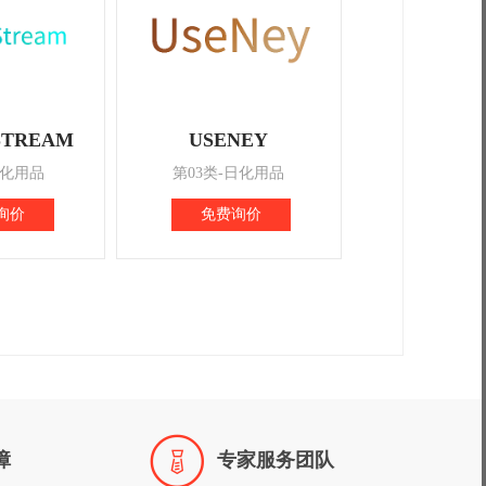
STREAM
USENEY
日化用品
第03类-日化用品
询价
免费询价

障
专家服务团队