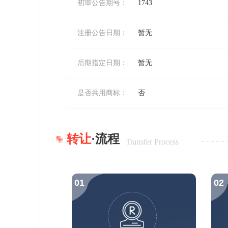
初审公告期号：
1743
注册公告日期：
暂无
后期指定日期：
暂无
是否共用商标：
否
转让
·流程
Transfer Process