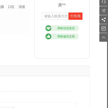

龚**
面膜
口红
润发

打给我


商标信息真实
商标诚信交易
