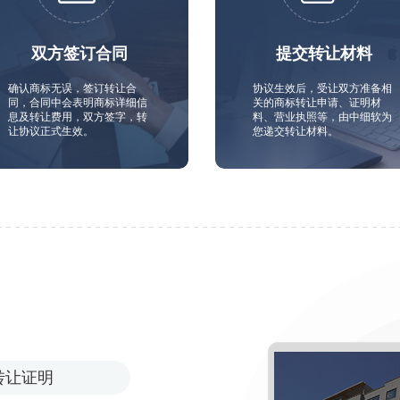
双方签订合同
提交转让材料
确认商标无误，签订转让合
协议生效后，受让双方准备相
同，合同中会表明商标详细信
关的商标转让申请、证明材
息及转让费用，双方签字，转
料、营业执照等，由中细软为
让协议正式生效。
您递交转让材料。
转让证明