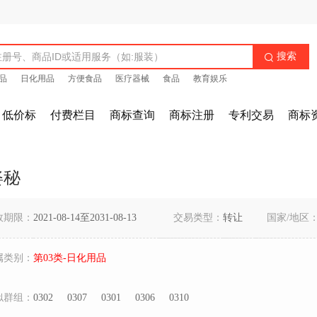
搜索

品
日化用品
方便食品
医疗器械
食品
教育娱乐
低价标
付费栏目
商标查询
商标注册
专利交易
商标
姿秘
效期限：
2021-08-14至2031-08-13
交易类型：
转让
国家/地区
属类别：
第03类-日化用品
似群组：
0302
0307
0301
0306
0310