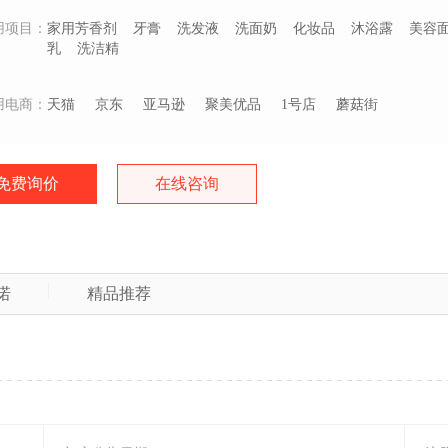
用项目：
家用芳香剂
牙膏
洗发液
洗面奶
化妆品
沐浴露
美容
乳
洗洁精
用电商：
天猫
京东
亚马逊
聚美优品
1号店
蘑菇街
免费询价
在线咨询
诺
精品推荐