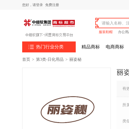
您好，
请登录
免费注册
服装鞋帽
办公用

热门行业分类
精品商标
电商商标
首页
>
第3类-日化用品
>
丽姿秘
丽
有
所
类