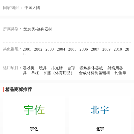
国家/地区：
中国大陆
所属类别：
第28类-健身器材
类似群组：
2801
2802
2803
2804
2805
2806
2807
2809
2810
28
11
适用项目：
游戏机
玩具
扑克牌
台球
锻炼身体器械
射箭用器
具
单杠
护膝（体育用品）
合成材料制圣诞树
钓鱼竿
精品商标推荐
宇佐
北宇