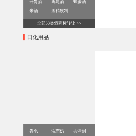
开胃酒
鸡尾酒
蜂蜜酒
米酒
酒精饮料
全部33类酒商标转让 >>
日化用品
香皂
洗面奶
去污剂