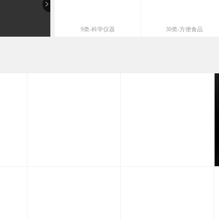
9类-科学仪器
30类-方便食品