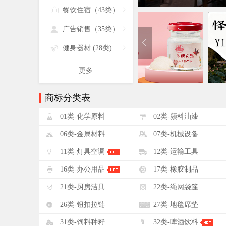

餐饮住宿（43类）


广告销售（35类）


健身器材 (28类)

更多
商标分类表
!
"
01类-化学原料
02类-颜料油漆
&
'
06类-金属材料
07类-机械设备
+
,
11类-灯具空调
12类-运输工具
0
1
16类-办公用品
17类-橡胶制品
5
6
21类-厨房洁具
22类-绳网袋篷
:
;
26类-钮扣拉链
27类-地毯席垫
?
@
31类-饲料种籽
32类-啤酒饮料