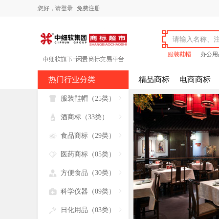
您好，
请登录
免费注册
服装鞋帽
办公用
热门行业分类
精品商标
电商商标

服装鞋帽（25类）


酒商标（33类）


食品商标（29类）


医药商标（05类）


方便食品（30类）


科学仪器（09类）


日化用品（03类）
