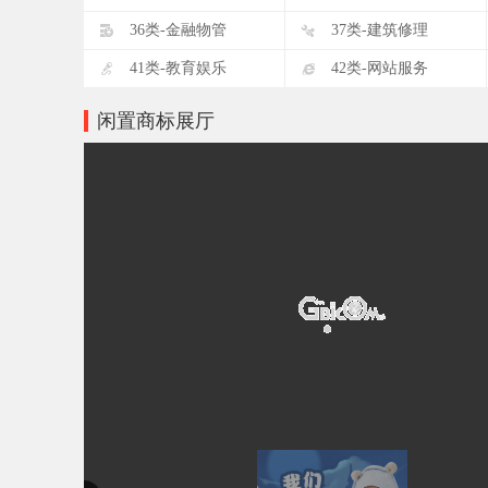
D
E
36类-金融物管
37类-建筑修理
I
J
41类-教育娱乐
42类-网站服务
闲置商标展厅