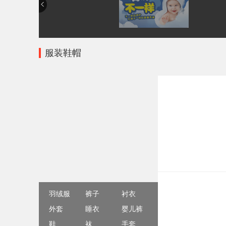
服装鞋帽
羽绒服
裤子
衬衣
外套
睡衣
婴儿裤
鞋
袜
手套