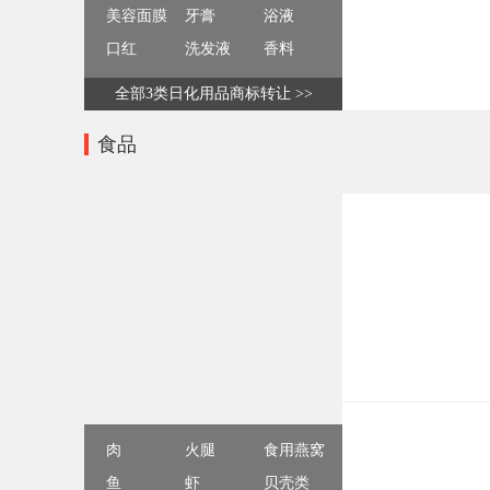
美容面膜
牙膏
浴液
口红
洗发液
香料
全部3类日化用品商标转让 >>
食品
肉
火腿
食用燕窝
鱼
虾
贝壳类