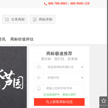
400-700-0065 / 400-9696-518

出售商标
商标求购
资讯
商标价值评估
商标极速推荐
要好标 · 我们找 · 您来挑



信息保护中，请放心填写


马上获取商标信息