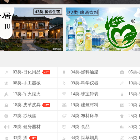
#
$
%
03类-日化用品
04类-燃料油脂
05类
(
)
*
08类-手工器械
09类-科学仪器
10类
-
.
/
13类-军火烟火
14类-珠宝钟表
15类
2
3
4
18类-皮革皮具
19类-建筑材料
20类
7
8
9
23类-纱线丝
24类-布料床单
25类
<
=
>
28类-健身器材
29类-食品
30类
A
B
C
33类-酒
34类-烟草烟具
35类