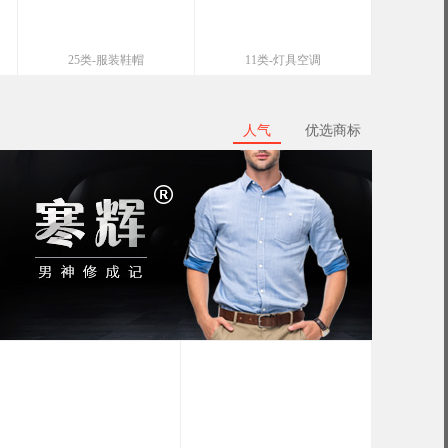
25类-服装鞋帽
11类-灯具空调
人气
优选商标