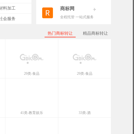
-材料加工
商标网
全程托管·一站式服务
-社会服务
热门商标转让
精品商标转让
29类-食品
29类-食品
41类-教育娱乐
33类-酒