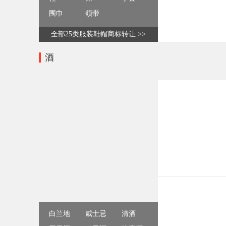
围巾
领带
全部25类服装鞋帽商标转让 >>
酒
白兰地
威士忌
清酒