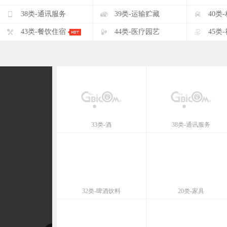
F
G
H
38类-通讯服务
39类-运输贮藏
40类
K
L
M
43类-餐饮住宿
44类-医疗园艺
45类
33类-酒
38类-通讯服务
32类-啤酒饮料
20类-家具