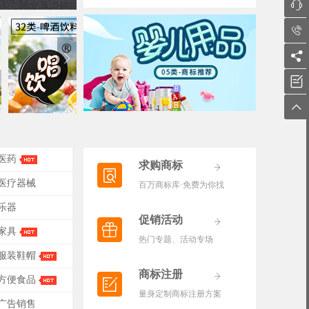





-医药
求购商标
-医疗器械
百万商标库·免费为你找
-乐器
促销活动
-家具
热门专题、活动专场
-服装鞋帽
商标注册
-方便食品
量身定制商标注册方案
-广告销售