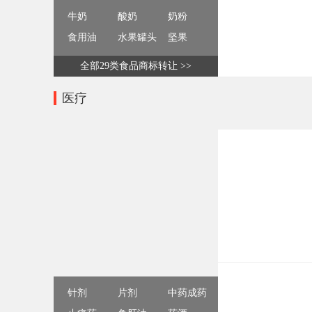
牛奶
酸奶
奶粉
食用油
水果罐头
坚果
全部29类食品商标转让 >>
医疗
针剂
片剂
中药成药