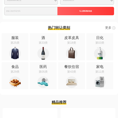
马上获取商标信息
热门转让类别
更多
服装
酒
皮革皮具
日化
第25类
第33类
第18类
第03类
食品
医药
餐饮住宿
家电
第29类
第05类
第43类
第11类
精品推荐