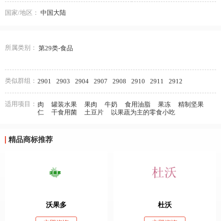
国家/地区：
中国大陆
所属类别：
第29类-食品
类似群组：
2901
2903
2904
2907
2908
2910
2911
2912
适用项目：
肉
罐装水果
果肉
牛奶
食用油脂
果冻
精制坚果
仁
干食用菌
土豆片
以果蔬为主的零食小吃
精品商标推荐
沃果多
杜沃