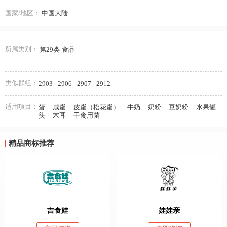
国家/地区：
中国大陆
所属类别：
第29类-食品
类似群组：
2903
2906
2907
2912
适用项目：
蛋
咸蛋
皮蛋（松花蛋）
牛奶
奶粉
豆奶粉
水果罐
头
木耳
干食用菌
精品商标推荐
吉食娃
娃娃亲