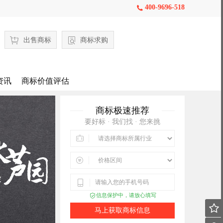
400-9696-518

出售商标
商标求购
资讯
商标价值评估
商标极速推荐
要好标 · 我们找 · 您来挑



信息保护中，请放心填写


马上获取商标信息