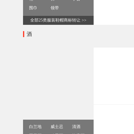
围巾
领带
全部25类服装鞋帽商标转让 >>
酒
白兰地
威士忌
清酒