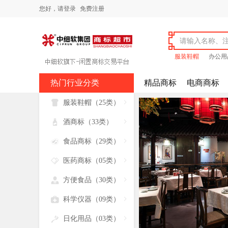
您好，
请登录
免费注册
服装鞋帽
办公用
热门行业分类
精品商标
电商商标

服装鞋帽（25类）


酒商标（33类）


食品商标（29类）


医药商标（05类）


方便食品（30类）


科学仪器（09类）


日化用品（03类）
