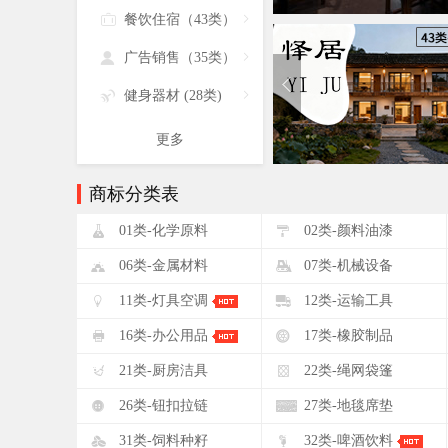

餐饮住宿（43类）


广告销售（35类）


健身器材 (28类)

更多
商标分类表
!
"
01类-化学原料
02类-颜料油漆
&
'
06类-金属材料
07类-机械设备
+
,
11类-灯具空调
12类-运输工具
0
1
16类-办公用品
17类-橡胶制品
5
6
21类-厨房洁具
22类-绳网袋篷
:
;
26类-钮扣拉链
27类-地毯席垫
?
@
31类-饲料种籽
32类-啤酒饮料