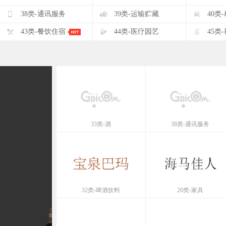
F
G
H
38类-通讯服务
39类-运输贮藏
40类
K
L
M
43类-餐饮住宿
44类-医疗园艺
45类
33类-酒
38类-通讯服务
32类-啤酒饮料
20类-家具