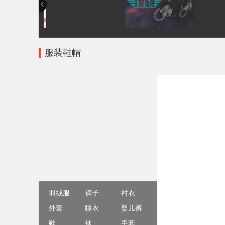
服装鞋帽
羽绒服
裤子
衬衣
外套
睡衣
婴儿裤
鞋
袜
手套