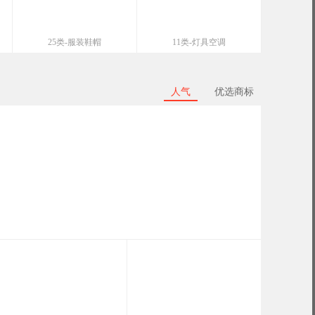
25类-服装鞋帽
11类-灯具空调
人气
优选商标