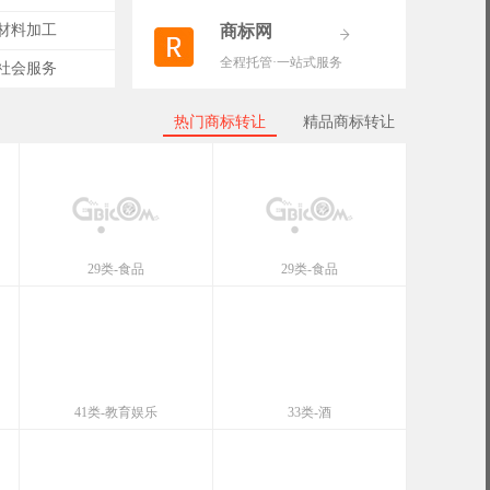
-材料加工
商标网
全程托管·一站式服务
-社会服务
热门商标转让
精品商标转让
29类-食品
29类-食品
41类-教育娱乐
33类-酒