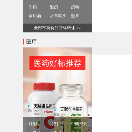
牛奶
酸奶
奶粉
食用油
水果罐头
坚果
全部29类食品商标转让 >>
医疗
针剂
片剂
中药成药