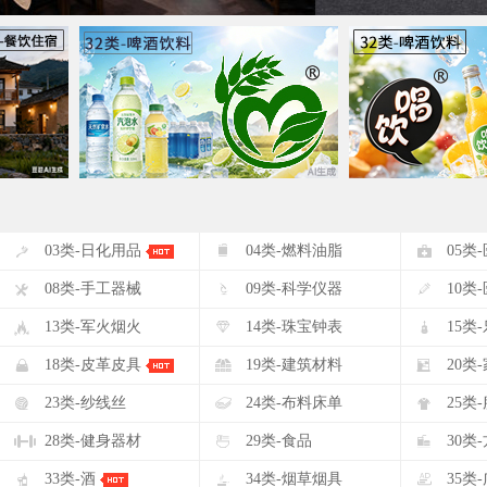
#
$
%
03类-日化用品
04类-燃料油脂
05类
(
)
*
08类-手工器械
09类-科学仪器
10类
-
.
/
13类-军火烟火
14类-珠宝钟表
15类
2
3
4
18类-皮革皮具
19类-建筑材料
20类
7
8
9
23类-纱线丝
24类-布料床单
25类
<
=
>
28类-健身器材
29类-食品
30类
A
B
C
33类-酒
34类-烟草烟具
35类