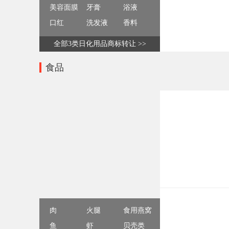
美容面膜
牙膏
浴液
口红
洗发液
香料
全部3类日化用品商标转让 >>
食品
肉
火腿
食用燕窝
鱼
虾
贝壳类