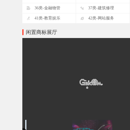
D
E
36类-金融物管
37类-建筑修理
I
J
41类-教育娱乐
42类-网站服务
闲置商标展厅