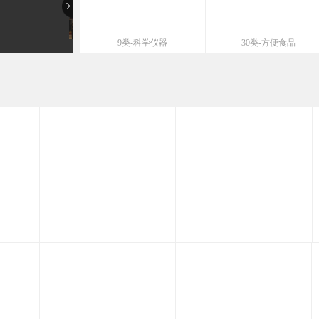
9类-科学仪器
30类-方便食品