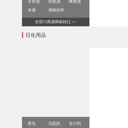
开胃酒
鸡尾酒
蜂蜜酒
米酒
酒精饮料
全部33类酒商标转让 >>
日化用品
香皂
洗面奶
去污剂