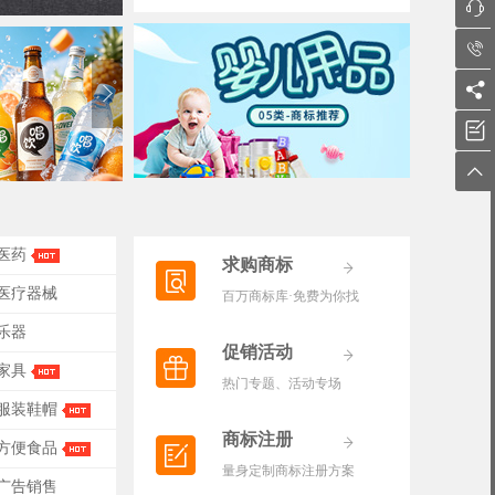





-医药
求购商标
-医疗器械
百万商标库·免费为你找
-乐器
促销活动
-家具
热门专题、活动专场
-服装鞋帽
商标注册
-方便食品
量身定制商标注册方案
-广告销售