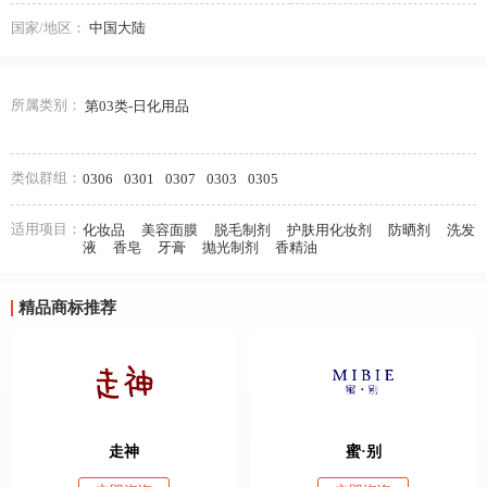
国家/地区：
中国大陆
所属类别：
第03类-日化用品
类似群组：
0306
0301
0307
0303
0305
适用项目：
化妆品
美容面膜
脱毛制剂
护肤用化妆剂
防晒剂
洗发
液
香皂
牙膏
抛光制剂
香精油
精品商标推荐
走神
蜜·别