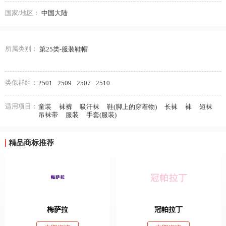
国家/地区：
中国大陆
所属类别：
第25类-服装鞋帽
类似群组：
2501
2509
2507
2510
适用项目：
童装
袜裤
吸汗袜
鞋(脚上的穿着物)
长袜
袜
短袜
吊袜带
服装
手套(服装)
精品商标推荐
梅萨拉
冠帕拉丁