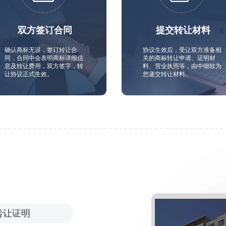
双方签订合同
提交转让材料
确认商标无误，签订转让合
协议生效后，受让双方准备相
同，合同中会表明商标详细信
关的商标转让申请、证明材
息及转让费用，双方签字，转
料、营业执照等，由中细软为
让协议正式生效。
您递交转让材料。
转让证明