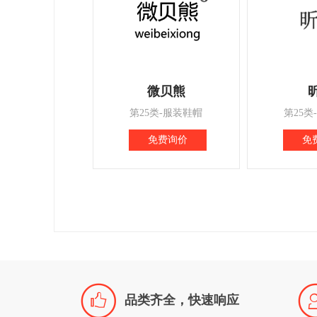
微贝熊
第25类-服装鞋帽
第25类
免费询价
免

品类齐全，快速响应