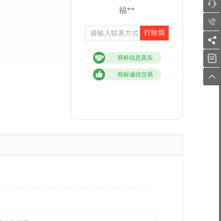

福**

打给我


商标信息真实
商标诚信交易
