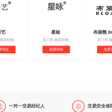
昕艺
星咏
布袋熊 B
-服装鞋帽
第25类-服装鞋帽
第25类-
费询价
免费询价
免费


一对一交易经纪人
交易安全保