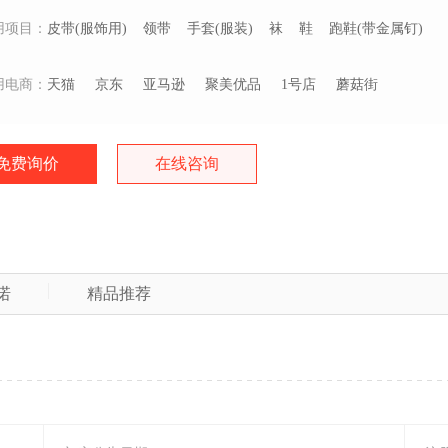
用项目：
皮带(服饰用)
领带
手套(服装)
袜
鞋
跑鞋(带金属钉)
用电商：
天猫
京东
亚马逊
聚美优品
1号店
蘑菇街
免费询价
在线咨询
诺
精品推荐