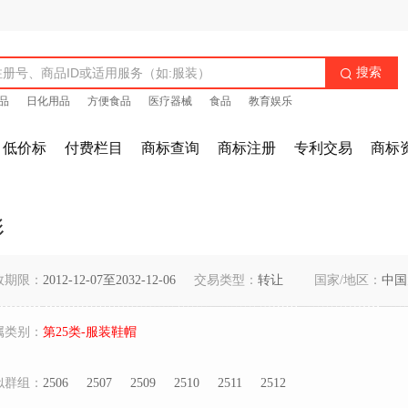
搜索

品
日化用品
方便食品
医疗器械
食品
教育娱乐
低价标
付费栏目
商标查询
商标注册
专利交易
商标
形
效期限：
2012-12-07至2032-12-06
交易类型：
转让
国家/地区：
中国
属类别：
第25类-服装鞋帽
似群组：
2506
2507
2509
2510
2511
2512