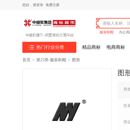
您好，
请登录
免费注册
服装鞋帽
办公用

热门行业分类
精品商标
电商商标
首页
>
第25类-服装鞋帽
>
图形
图
有
所
类