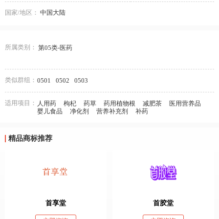
国家/地区：
中国大陆
所属类别：
第05类-医药
类似群组：
0501
0502
0503
适用项目：
人用药
枸杞
药草
药用植物根
减肥茶
医用营养品
婴儿食品
净化剂
营养补充剂
补药
精品商标推荐
首享堂
首胶堂