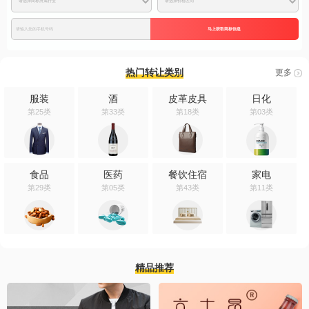
马上获取商标信息
热门转让类别
更多
服装
酒
皮革皮具
日化
第25类
第33类
第18类
第03类
食品
医药
餐饮住宿
家电
第29类
第05类
第43类
第11类
精品推荐