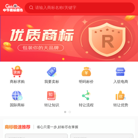
请输入商标名称/关键字
商标求购
我要卖标
明码标价
入驻电商
国际商标
转让知识
转让流程
转让优势
商标免费推
省心只需一步,好标尽在掌握
荐