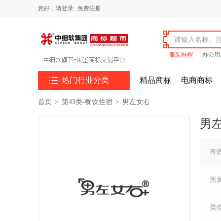
您好，
请登录
免费注册
服装鞋帽
办公用

热门行业分类
精品商标
电商商标
首页
>
第43类-餐饮住宿
>
男左女右
男
有
所
类