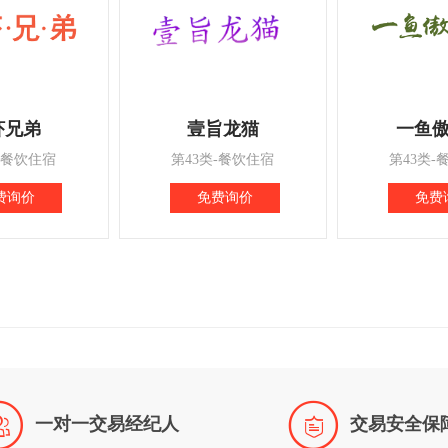
虾兄弟
壹旨龙猫
一鱼
-餐饮住宿
第43类-餐饮住宿
第43类-
费询价
免费询价
免费


一对一交易经纪人
交易安全保