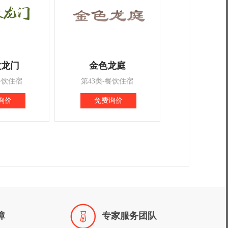
傲龙门
金色龙庭
餐饮住宿
第43类-餐饮住宿
询价
免费询价

障
专家服务团队