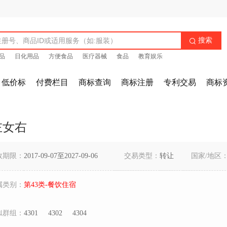
搜索

品
日化用品
方便食品
医疗器械
食品
教育娱乐
低价标
付费栏目
商标查询
商标注册
专利交易
商标
左女右
效期限：
2017-09-07至2027-09-06
交易类型：
转让
国家/地区
属类别：
第43类-餐饮住宿
似群组：
4301
4302
4304