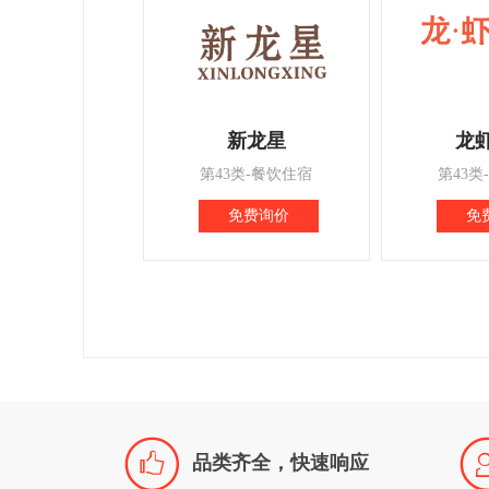
新龙星
龙
第43类-餐饮住宿
第43类
免费询价
免

品类齐全，快速响应