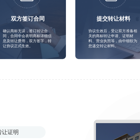
双方签订合同
提交转让材料
确认商标无误，签订转让合
协议生效后，受让双方准备相
同，合同中会表明商标详细信
关的商标转让申请、证明材
息及转让费用，双方签字，转
料、营业执照等，由中细软为
让协议正式生效。
您递交转让材料。
转让证明