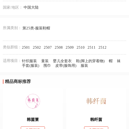
国家/地区：
中国大陆
所属类别：
第25类-服装鞋帽
类似群组：
2501
2502
2507
2508
2509
2510
2511
2512
适用项目：
针织服装
童装
婴儿全套衣
鞋(脚上的穿着物)
帽
袜
手套(服装)
围巾
皮带(服饰用)
服装
精品商标推荐
韩茵莱
韩纤茵