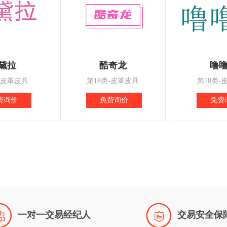
黛拉
酷奇龙
噜
-皮革皮具
第18类-皮革皮具
第18类-
费询价
免费询价
免费


一对一交易经纪人
交易安全保