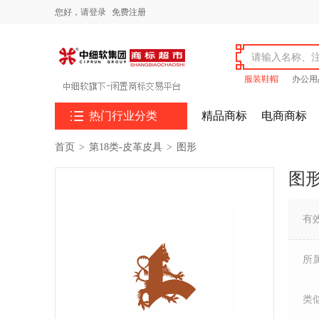
您好，
请登录
免费注册
服装鞋帽
办公用

热门行业分类
精品商标
电商商标
首页
>
第18类-皮革皮具
>
图形
图
有
所
类