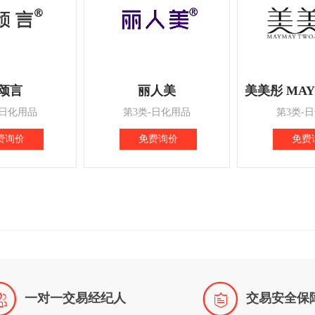
颂言
丽人美
美美彤 MAY
-日化用品
第3类-日化用品
第3类-
费询价
免费询价
免费


一对一交易经纪人
交易安全保