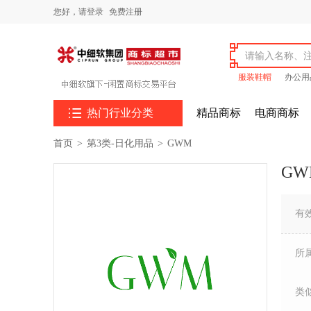
您好，
请登录
免费注册
服装鞋帽
办公用

热门行业分类
精品商标
电商商标
首页
>
第3类-日化用品
>
GWM
GW
有
所
类