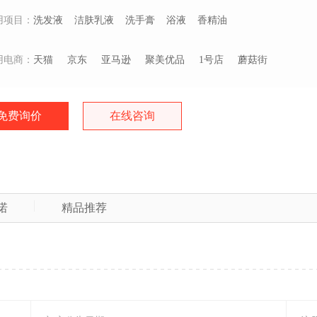
用项目：
洗发液
洁肤乳液
洗手膏
浴液
香精油
用电商：
天猫
京东
亚马逊
聚美优品
1号店
蘑菇街
免费询价
在线咨询
诺
精品推荐