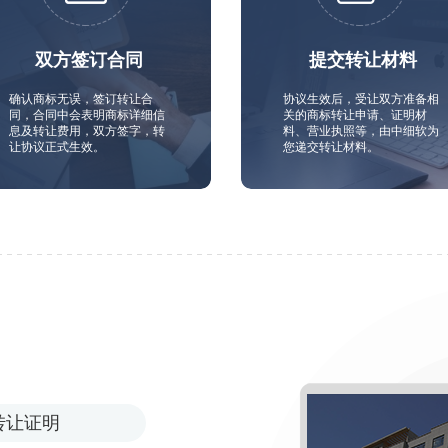
双方签订合同
提交转让材料
确认商标无误，签订转让合
协议生效后，受让双方准备相
同，合同中会表明商标详细信
关的商标转让申请、证明材
息及转让费用，双方签字，转
料、营业执照等，由中细软为
让协议正式生效。
您递交转让材料。
转让证明