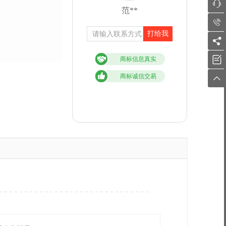

范**

打给我


商标信息真实
商标诚信交易
