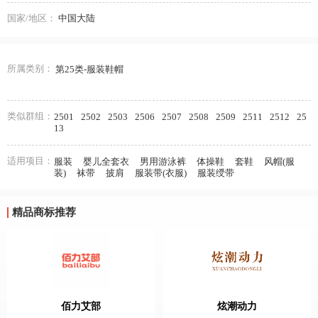
国家/地区：
中国大陆
所属类别：
第25类-服装鞋帽
类似群组：
2501
2502
2503
2506
2507
2508
2509
2511
2512
25
13
适用项目：
服装
婴儿全套衣
男用游泳裤
体操鞋
套鞋
风帽(服
装)
袜带
披肩
服装带(衣服)
服装绶带
精品商标推荐
佰力艾部
炫潮动力